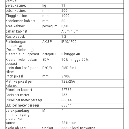
Vertikal
Berat kabinet
kg
11
Lebar kabinet
mm
500
Tinggi kabinet
mm
1000
Kedalaman kabinet
mm
80
Area kabinet
persegi m.
0,50
bahan kabinet
Aluminium
Rasio aspek
1:2
Perlindungan
AKU P
IP40/IP20
masuknya
(Depan/Belakang)
Kisaran suhu operasi
derajatC
0 hingga 40
Kisaran kelembaban
SDM
10％ hingga 90％
operasi
Jenis dan konfigurasi
R/G/B
SMD 3in1
piksel
Pitch piksel
mm
3.906
Matriks piksel per
128x256
kabinet
Piksel per kabinet
32768
Garis per meter
256
Piksel per meter persegi
65544
LED per meter persegi
65544
Jarak pandang
M
4
minimum yang
disarankan
warna
281triliun
skala abu-abu
tingkat
65536 level per warna