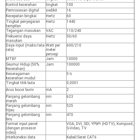
Kontrol kecerahan
tingkat
100
Pemrosesan digital
sedikit
16
Kecepatan bingkai
Hertz
60
Tingkat penyegaran
Hertz
1440
tampilan
Tegangan masukan
VAC
110/240
Frekuensi daya
Hertz
50/60
masukan
Daya input (maks/rata-
Watt per
600/210
rata)
meter
persegi
MTBF
Jam
10000
Seumur Hidup (50%
Jam
100000
Kecerahan)
Keseragaman
5％
kecerahan modul
Tingkat titik buta
0,0001
Arus bocor bumi
mA
2
Panjang gelombang
nm
623
merah
Panjang gelombang
nm
525
hijau
Panjang gelombang
nm
470
biru
Format input panel
VGA, DVI, SDI, YPbPr (HDTV), Komposit,
(dengan prosesor
S-Video, TV
video)
interkoneksi data
Kabel/Serat CAT6