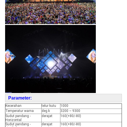
Parameter:
Kecerahan
telur kutu
1000
Temperatur warna
deg.k
3200 ~ 9300
Sudut pandang -
derajat
160(+80/-80)
Horizontal
Sudut pandang -
derajat
160(+80/-80)