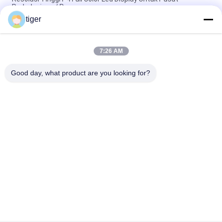
Perbelanjaan / Panggung
tiger
Clear P2 Commercial Led Display Pitch Kecil Dinding Video 256
X 128mm
7:26 AM
Layar Led Penuh Warna Ultra Tipis Pixel 3.91mm Tingkat
Penyegaran Tinggi 1920hz
Good day, what product are you looking for?
Bad Request
Semua
Tampilan LED HD
Layar LED COB
Tampilan LED Sewa 
Tampilan Iklan LED
Panggung
Tampilan LED 
Tampilan Jaring LED
Perimeter Stadion
Tampilan LED Penuh 
Tampilan LED SMD
Warna