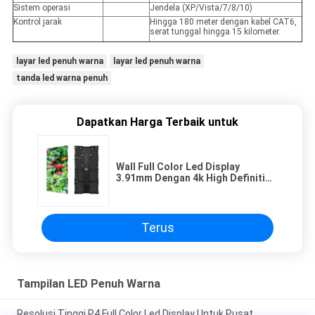
Sistem operasi
Jendela (XP/Vista/7/8/10)
Kontrol jarak
Hingga 180 meter dengan kabel CAT6,
serat tunggal hingga 15 kilometer.
layar led penuh warna
layar led penuh warna
tanda led warna penuh
Dapatkan Harga Terbaik untuk
Wall Full Color Led Display
3.91mm Dengan 4k High Definition
/ 1920hz Refresh Rate
Terus
Tampilan LED Penuh Warna
Resolusi Tinggi P4 Full Color Led Display Untuk Pusat