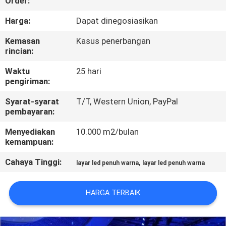
Order:
PABRIK
Harga:
Dapat dinegosiasikan
KONTROL
Kemasan
Kasus penerbangan
rincian:
KUALITAS
Waktu
25 hari
pengiriman:
BERITA
Syarat-syarat
T/T, Western Union, PayPal
pembayaran:
PETA
Menyediakan
10.000 m2/bulan
SITUS
kemampuan:
Cahaya Tinggi:
,
layar led penuh warna
layar led penuh warna
KEBIJAKAN
PRIBADI
HARGA TERBAIK