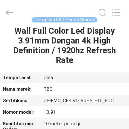
2026
Topbright
Creation
Limited.
All
Tampilan LED Penuh Warna
Rights
Reserved.
Wall Full Color Led Display
RUMAH
3.91mm Dengan 4k High
PRODUK
Definition / 1920hz Refresh
Rate
TAMPILAN
VR
Tempat asal:
Cina
Nama merek:
TBC
TENTANG
Sertifikasi:
CE-EMC, CE-LVD, RoHS, ETL, FCC
KAMI
Nomor model:
H3.91
TUR
Kuantitas min
10 meter persegi