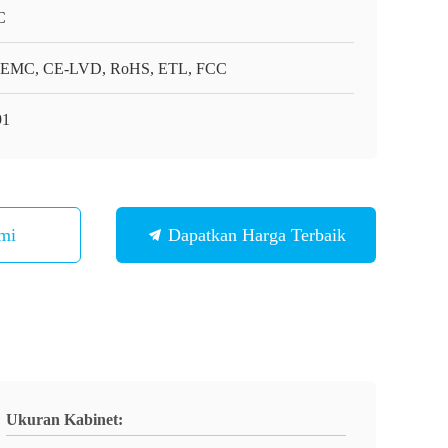
C
EMC, CE-LVD, RoHS, ETL, FCC
91
mi
Dapatkan Harga Terbaik
Ukuran Kabinet: