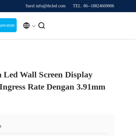
Surel info@tbcled.com
TEL: 86--18824669006


nawaran
Led Wall Screen Display
 Ingress Rate Dengan 3.91mm
a