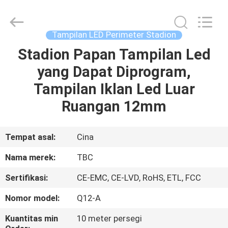
2026
Topbright
Creation
Limited.
All
Tampilan LED Perimeter Stadion
Rights
Reserved.
Stadion Papan Tampilan Led
RUMAH
yang Dapat Diprogram,
PRODUK
Tampilan Iklan Led Luar
Ruangan 12mm
TAMPILAN
VR
Tempat asal:
Cina
Nama merek:
TBC
TENTANG
Sertifikasi:
CE-EMC, CE-LVD, RoHS, ETL, FCC
KAMI
Nomor model:
Q12-A
TUR
Kuantitas min
10 meter persegi