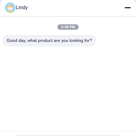
Tinggi 6000nits
Lindy
SMD3528 P10 Tampilan LED Luar Ruangan 6000nits Layar LED
Kecerahan Tinggi
3:38 PM
Football P10mm Stadium Perimeter LED Display 6000nits
Kecerahan Tinggi
Good day, what product are you looking for?
Bad Request
Semua
Tampilan LED HD
Layar LED COB
Tampilan LED Sewa 
Tampilan Iklan LED
Panggung
Tampilan LED 
Tampilan Jaring LED
Perimeter Stadion
Tampilan LED Penuh 
Tampilan LED SMD
Warna