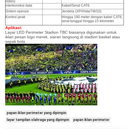
video)
interkoneksi data
Kabel/Serat CAT6
Sistem operasi
Jendela (XP/Vista/7/8/10)
Kontrol jarak
Hingga 180 meter dengan kabel CAT6,
serat tunggal hingga 15 kilometer.
Aplikasi:
Layar LED Perimeter Stadion TBC biasanya digunakan untuk
iklan pesan logo merek, siaran langsung di stadion basket atau
sepak bola.
papan iklan perimeter yang dipimpin
layar tampilan olahraga yang dipimpin
papan iklan perimeter