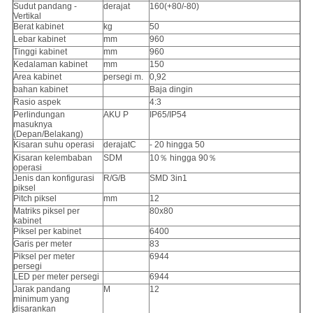
Sudut pandang -
derajat
160(+80/-80)
Vertikal
Berat kabinet
kg
50
Lebar kabinet
mm
960
Tinggi kabinet
mm
960
Kedalaman kabinet
mm
150
Area kabinet
persegi m.
0,92
bahan kabinet
Baja dingin
Rasio aspek
4:3
Perlindungan
AKU P
IP65/IP54
masuknya
(Depan/Belakang)
Kisaran suhu operasi
derajatC
- 20 hingga 50
Kisaran kelembaban
SDM
10％ hingga 90％
operasi
Jenis dan konfigurasi
R/G/B
SMD 3in1
piksel
Pitch piksel
mm
12
Matriks piksel per
80x80
kabinet
Piksel per kabinet
6400
Garis per meter
83
Piksel per meter
6944
persegi
LED per meter persegi
6944
Jarak pandang
M
12
minimum yang
disarankan