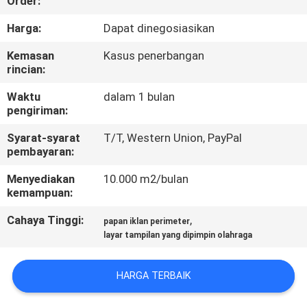
Order:
PABRIK
Harga:
Dapat dinegosiasikan
KONTROL
Kemasan
Kasus penerbangan
rincian:
KUALITAS
Waktu
dalam 1 bulan
pengiriman:
BERITA
Syarat-syarat
T/T, Western Union, PayPal
pembayaran:
PETA
Menyediakan
10.000 m2/bulan
SITUS
kemampuan:
Cahaya Tinggi:
,
papan iklan perimeter
KEBIJAKAN
layar tampilan yang dipimpin olahraga
PRIBADI
HARGA TERBAIK