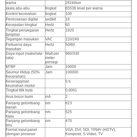
warna
281triliun
skala abu-abu
tingkat
65536 level per warna
Kontrol kecerahan
tingkat
100
Pemrosesan digital
sedikit
16
Kecepatan bingkai
Hertz
60
Tingkat penyegaran
Hertz
1920
tampilan
Tegangan masukan
VAC
110/240
Frekuensi daya
Hertz
50/60
masukan
Daya input (maks/rata-
Watt per
960/330
rata)
meter
persegi
MTBF
Jam
10000
Seumur Hidup (50%
Jam
100000
Kecerahan)
Keseragaman
5％
kecerahan modul
Tingkat titik buta
0,0001
Arus bocor bumi
mA
2
Panjang gelombang
nm
623
merah
Panjang gelombang
nm
525
hijau
Panjang gelombang
nm
470
biru
Format input panel
VGA, DVI, SDI, YPbPr (HDTV),
(dengan prosesor
Komposit, S-Video, TV