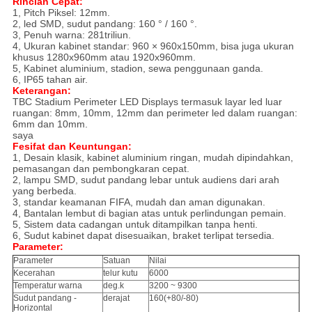
Rincian Cepat:
1, Pitch Piksel: 12mm.
2, led SMD, sudut pandang: 160 ° / 160 °.
3, Penuh warna: 281triliun.
4, Ukuran kabinet standar: 960 × 960x150mm, bisa juga ukuran
khusus 1280x960mm atau 1920x960mm.
5, Kabinet aluminium, stadion, sewa penggunaan ganda.
6, IP65 tahan air.
Keterangan:
TBC Stadium Perimeter LED Displays termasuk layar led luar
ruangan: 8mm, 10mm, 12mm dan perimeter led dalam ruangan:
6mm dan 10mm.
saya
F
e
sifat dan Keuntungan
:
1, Desain klasik, kabinet aluminium ringan, mudah dipindahkan,
pemasangan dan pembongkaran cepat.
2, lampu SMD, sudut pandang lebar untuk audiens dari arah
yang berbeda.
3, standar keamanan FIFA, mudah dan aman digunakan.
4, Bantalan lembut di bagian atas untuk perlindungan pemain.
5, Sistem data cadangan untuk ditampilkan tanpa henti.
6, Sudut kabinet dapat disesuaikan, braket terlipat tersedia.
Parameter:
Parameter
Satuan
Nilai
Kecerahan
telur kutu
6000
Temperatur warna
deg.k
3200 ~ 9300
Sudut pandang -
derajat
160(+80/-80)
Horizontal