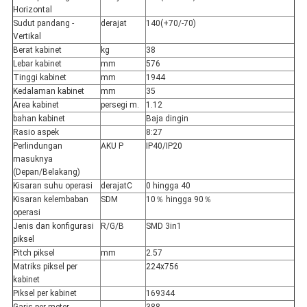
Horizontal
Sudut pandang -
derajat
140(+70/-70)
Vertikal
Berat kabinet
kg
38
Lebar kabinet
mm
576
Tinggi kabinet
mm
1944
Kedalaman kabinet
mm
35
Area kabinet
persegi m.
1.12
bahan kabinet
Baja dingin
Rasio aspek
8:27
Perlindungan
AKU P
IP40/IP20
masuknya
(Depan/Belakang)
Kisaran suhu operasi
derajatC
0 hingga 40
Kisaran kelembaban
SDM
10％ hingga 90％
operasi
Jenis dan konfigurasi
R/G/B
SMD 3in1
piksel
Pitch piksel
mm
2.57
Matriks piksel per
224x756
kabinet
Piksel per kabinet
169344