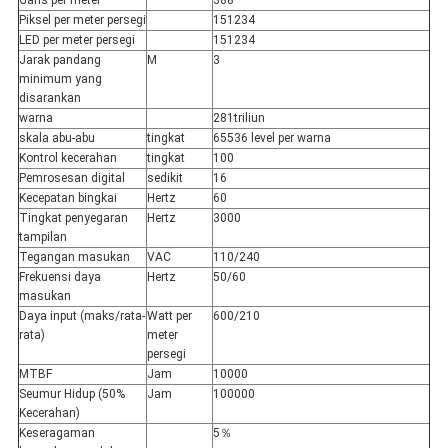
Garis per meter
388
Piksel per meter persegi
151234
LED per meter persegi
151234
Jarak pandang
M
3
minimum yang
disarankan
warna
281triliun
skala abu-abu
tingkat
65536 level per warna
Kontrol kecerahan
tingkat
100
Pemrosesan digital
sedikit
16
Kecepatan bingkai
Hertz
60
Tingkat penyegaran
Hertz
3000
tampilan
Tegangan masukan
VAC
110/240
Frekuensi daya
Hertz
50/60
masukan
Daya input (maks/rata-
Watt per
600/210
rata)
meter
persegi
MTBF
Jam
10000
Seumur Hidup (50%
Jam
100000
Kecerahan)
Keseragaman
5％