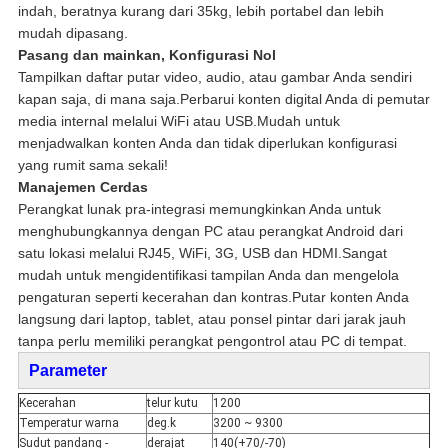
indah, beratnya kurang dari 35kg, lebih portabel dan lebih
mudah dipasang.
Pasang dan mainkan, Konfigurasi Nol
Tampilkan daftar putar video, audio, atau gambar Anda sendiri
kapan saja, di mana saja.Perbarui konten digital Anda di pemutar
media internal melalui WiFi atau USB.Mudah untuk
menjadwalkan konten Anda dan tidak diperlukan konfigurasi
yang rumit sama sekali!
Manajemen Cerdas
Perangkat lunak pra-integrasi memungkinkan Anda untuk
menghubungkannya dengan PC atau perangkat Android dari
satu lokasi melalui RJ45, WiFi, 3G, USB dan HDMI.Sangat
mudah untuk mengidentifikasi tampilan Anda dan mengelola
pengaturan seperti kecerahan dan kontras.Putar konten Anda
langsung dari laptop, tablet, atau ponsel pintar dari jarak jauh
tanpa perlu memiliki perangkat pengontrol atau PC di tempat.
Parameter
Kecerahan
telur kutu
1200
Temperatur warna
deg.k
3200 ~ 9300
Sudut pandang -
derajat
140(+70/-70)