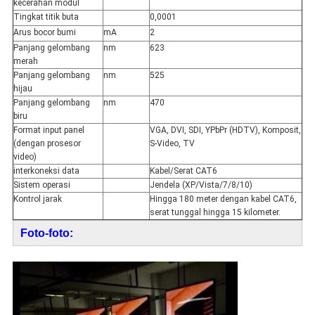
kecerahan modul
Tingkat titik buta
0,0001
Arus bocor bumi
mA
2
Panjang gelombang
nm
623
merah
Panjang gelombang
nm
525
hijau
Panjang gelombang
nm
470
biru
Format input panel
VGA, DVI, SDI, YPbPr (HDTV), Komposit,
(dengan prosesor
S-Video, TV
video)
interkoneksi data
Kabel/Serat CAT6
Sistem operasi
Jendela (XP/Vista/7/8/10)
Kontrol jarak
Hingga 180 meter dengan kabel CAT6,
serat tunggal hingga 15 kilometer.
Foto-foto: