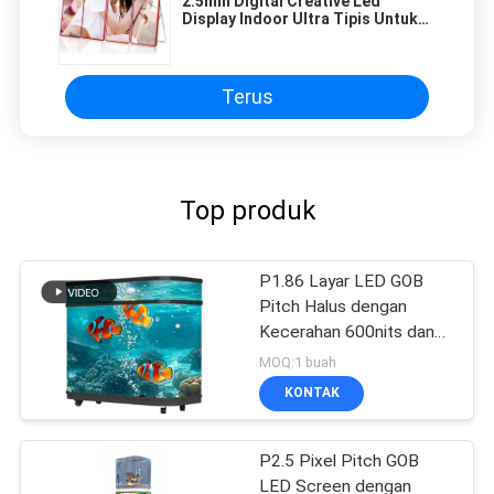
2.5mm Digital Creative Led
Display Indoor Ultra Tipis Untuk
Pusat Perbelanjaan
Terus
Top produk
P1.86 Layar LED GOB
Pitch Halus dengan
Kecerahan 600nits dan
Kecepatan Refresh
MOQ:1 buah
3840Hz untuk Tampilan
KONTAK
Resepsi Perusahaan
P2.5 Pixel Pitch GOB
LED Screen dengan