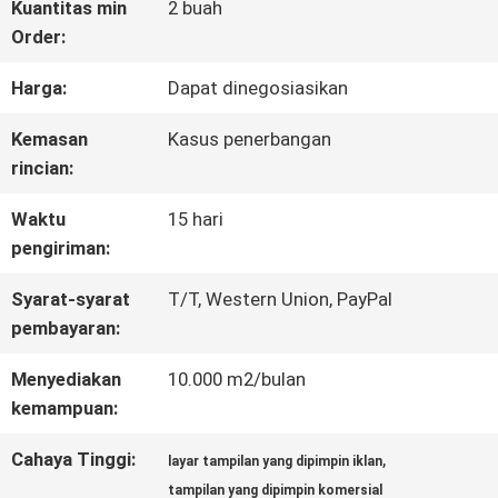
Kuantitas min
2 buah
Order:
TUR
Harga:
Dapat dinegosiasikan
PABRIK
Kemasan
Kasus penerbangan
rincian:
KONTROL
Waktu
15 hari
KUALITAS
pengiriman:
Syarat-syarat
T/T, Western Union, PayPal
BERITA
pembayaran:
Menyediakan
10.000 m2/bulan
PETA
kemampuan:
SITUS
Cahaya Tinggi:
,
layar tampilan yang dipimpin iklan
tampilan yang dipimpin komersial