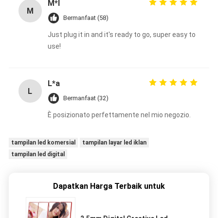
M*l
M
Bermanfaat (58)
Just plug it in and it's ready to go, super easy to
use!
L*a
L
Bermanfaat (32)
È posizionato perfettamente nel mio negozio.
tampilan led komersial
tampilan layar led iklan
tampilan led digital
Dapatkan Harga Terbaik untuk