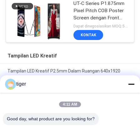
UT-C Series P1.875mm
Pixel Pitch COB Poster
Screen dengan Front
Service Maintenance dan
Dapat dinegosiasikan MOQ:5 unit
Refresh Rate 3840Hz
KONTAK
Tampilan LED Kreatif
Tampilan LED Kreatif P2.5mm Dalam Ruangan 640x1920
3840Hz Tampilan Poster LED
tiger
Modul P2.5mm 320x160mm Dalam Ruangan Tingkat
Penyegaran Tampilan LED Kreatif 3840Hz
4:11 AM
Indoor Standing Creative Led Display Panels 1.9mm Hd Untuk
Good day, what product are you looking for?
Periklanan