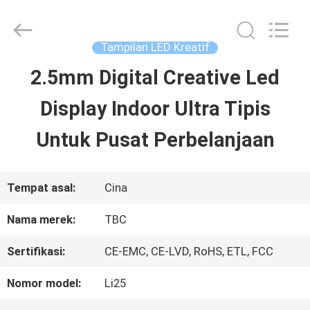
-
2026
Topbright
Creation
Tampilan LED Kreatif
Limited.
All
2.5mm Digital Creative Led
RUMAH
Rights
Reserved.
Display Indoor Ultra Tipis
PRODUK
Untuk Pusat Perbelanjaan
TAMPILAN
Tempat asal:
Cina
VR
Nama merek:
TBC
Sertifikasi:
CE-EMC, CE-LVD, RoHS, ETL, FCC
TENTANG
Nomor model:
Li25
KAMI