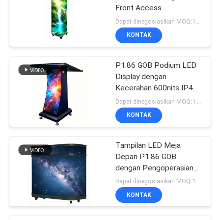
Front Access
Maintenance dan
Dapat dinegosiasikan MOQ:10 meter persegi
Refresh Rate 3840Hz
KONTAK
untuk display pendidikan
P1.86 GOB Podium LED
Display dengan
Kecerahan 600nits IP43
Dustproof dan 3840Hz
Dapat dinegosiasikan MOQ:1 buah
Refresh Rate untuk
KONTAK
Lobby Perusahaan
Tampilan LED Meja
Depan P1.86 GOB
dengan Pengoperasian
Plug-and-Play Kecerahan
Dapat dinegosiasikan MOQ:1 buah
600nits dan
KONTAK
Pemeliharaan Akses
Depan