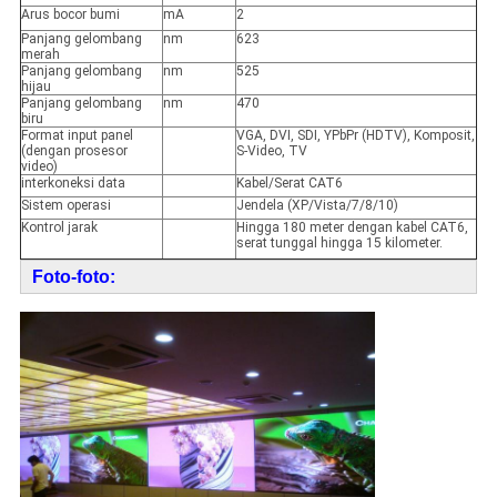
Arus bocor bumi
mA
2
Panjang gelombang
nm
623
merah
Panjang gelombang
nm
525
hijau
Panjang gelombang
nm
470
biru
Format input panel
VGA, DVI, SDI, YPbPr (HDTV), Komposit,
(dengan prosesor
S-Video, TV
video)
interkoneksi data
Kabel/Serat CAT6
Sistem operasi
Jendela (XP/Vista/7/8/10)
Kontrol jarak
Hingga 180 meter dengan kabel CAT6,
serat tunggal hingga 15 kilometer.
Foto-foto: