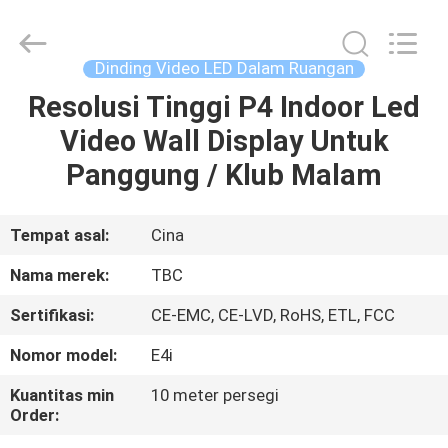
2026
Topbright
Creation
Limited.
All
Dinding Video LED Dalam Ruangan
Rights
Reserved.
Resolusi Tinggi P4 Indoor Led
RUMAH
Video Wall Display Untuk
PRODUK
Panggung / Klub Malam
TAMPILAN
Tempat asal:
Cina
VR
Nama merek:
TBC
Sertifikasi:
CE-EMC, CE-LVD, RoHS, ETL, FCC
TENTANG
Nomor model:
E4i
KAMI
Kuantitas min
10 meter persegi
Order:
TUR