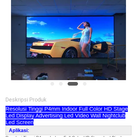
Deskripsi Produk
Resolusi Tinggi P4mm Indoor Full Color HD Stage
Led Display Advertising Led Video Wall Nightclub
Led Screen
Aplikasi: