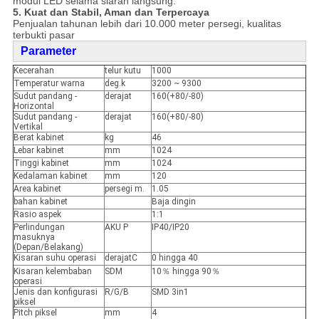
modul LED selama siaran langsung.
5. Kuat dan Stabil, Aman dan Terpercaya
Penjualan tahunan lebih dari 10.000 meter persegi, kualitas
terbukti pasar
Parameter
Kecerahan
telur kutu
1000
Temperatur warna
deg.k
3200 ~ 9300
Sudut pandang -
derajat
160(+80/-80)
Horizontal
Sudut pandang -
derajat
160(+80/-80)
Vertikal
Berat kabinet
kg
46
Lebar kabinet
mm
1024
Tinggi kabinet
mm
1024
Kedalaman kabinet
mm
120
Area kabinet
persegi m.
1.05
bahan kabinet
Baja dingin
Rasio aspek
1:1
Perlindungan
AKU P
IP40/IP20
masuknya
(Depan/Belakang)
Kisaran suhu operasi
derajatC
0 hingga 40
Kisaran kelembaban
SDM
10％ hingga 90％
operasi
Jenis dan konfigurasi
R/G/B
SMD 3in1
piksel
Pitch piksel
mm
4