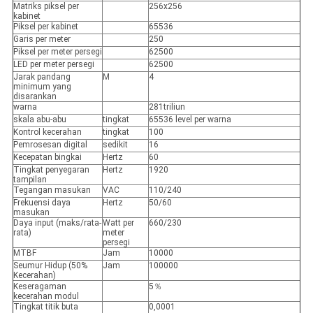
Matriks piksel per
256x256
kabinet
Piksel per kabinet
65536
Garis per meter
250
Piksel per meter persegi
62500
LED per meter persegi
62500
Jarak pandang
M
4
minimum yang
disarankan
warna
281triliun
skala abu-abu
tingkat
65536 level per warna
Kontrol kecerahan
tingkat
100
Pemrosesan digital
sedikit
16
Kecepatan bingkai
Hertz
60
Tingkat penyegaran
Hertz
1920
tampilan
Tegangan masukan
VAC
110/240
Frekuensi daya
Hertz
50/60
masukan
Daya input (maks/rata-
Watt per
660/230
rata)
meter
persegi
MTBF
Jam
10000
Seumur Hidup (50%
Jam
100000
Kecerahan)
Keseragaman
5％
kecerahan modul
Tingkat titik buta
0,0001