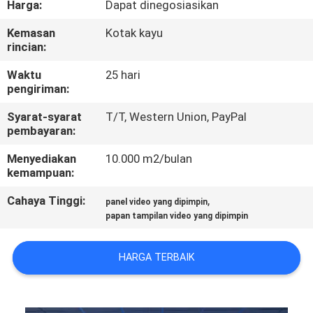
Harga:
Dapat dinegosiasikan
PABRIK
Kemasan
Kotak kayu
rincian:
KONTROL
KUALITAS
Waktu
25 hari
pengiriman:
Syarat-syarat
T/T, Western Union, PayPal
BERITA
pembayaran:
Menyediakan
10.000 m2/bulan
PETA
kemampuan:
SITUS
Cahaya Tinggi:
,
panel video yang dipimpin
papan tampilan video yang dipimpin
KEBIJAKAN
PRIBADI
HARGA TERBAIK