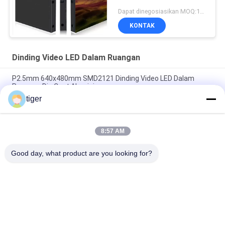
Dapat dinegosiasikan MOQ:10 meter persegi
KONTAK
Dinding Video LED Dalam Ruangan
P2.5mm 640x480mm SMD2121 Dinding Video LED Dalam
Ruangan Die Cast Aluminium
tiger
SMD2121 HD 4K LED Video Wall Dengan Kabinet Aluminium Die
Cast 640x480mm
8:57 AM
Memperbaiki Dinding Video LED Dalam Ruangan 576x576mm
P3mm 3840Hz Tingkat Penyegaran
Good day, what product are you looking for?
Bad Request
Semua
Tampilan LED HD
Layar LED COB