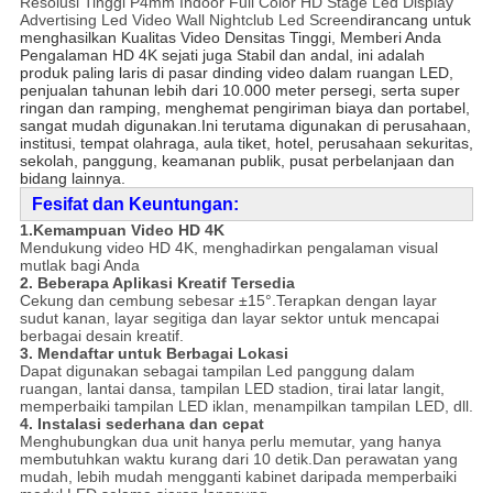
Resolusi Tinggi P4mm Indoor Full Color HD Stage Led Display
Advertising Led Video Wall Nightclub Led Screen
dirancang untuk
menghasilkan Kualitas Video Densitas Tinggi, Memberi Anda
Pengalaman HD 4K sejati juga Stabil dan andal, ini adalah
produk paling laris di pasar dinding video dalam ruangan LED,
penjualan tahunan lebih dari 10.000 meter persegi, serta super
ringan dan ramping, menghemat pengiriman biaya dan portabel,
sangat mudah digunakan.Ini terutama digunakan di perusahaan,
institusi, tempat olahraga, aula tiket, hotel, perusahaan sekuritas,
sekolah, panggung, keamanan publik, pusat perbelanjaan dan
bidang lainnya.
F
e
sifat dan Keuntungan:
1.Kemampuan Video HD 4K
Mendukung video HD 4K, menghadirkan pengalaman visual
mutlak bagi Anda
2. Beberapa Aplikasi Kreatif Tersedia
Cekung dan cembung sebesar ±15°.Terapkan dengan layar
sudut kanan, layar segitiga dan layar sektor untuk mencapai
berbagai desain kreatif.
3. Mendaftar untuk Berbagai Lokasi
Dapat digunakan sebagai tampilan Led panggung dalam
ruangan, lantai dansa, tampilan LED stadion, tirai latar langit,
memperbaiki tampilan LED iklan, menampilkan tampilan LED, dll.
4. Instalasi sederhana dan cepat
Menghubungkan dua unit hanya perlu memutar, yang hanya
membutuhkan waktu kurang dari 10 detik.Dan perawatan yang
mudah, lebih mudah mengganti kabinet daripada memperbaiki