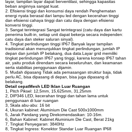
layar, tampilan layar dapat berventilasi, sehingga kapasitas
beban anginnya sangat kuat.
2. Efisiensi tinggi dan konsumsi daya rendah Penghematan
energi nyata berasal dari lampu led dengan kecerahan tinggi
dan efisiensi cahaya tinggi dan catu daya dengan efisiensi
konversi tinggi.
3. Sangat terintegrasi Sangat terintegrasi (catu daya dan kartu
penerima built-in, setiap unit dapat bekerja secara independen:
catu daya dan steker saluran sinyal).
4. Tingkat perlindungan tinggi IP67 Banyak layar tampilan
tradisional akan menunjukkan tingkat perlindungan, jumlah IP
depan dan jumlah IP belakang, dua data.Layar grid memiliki
tingkat perlindungan IP67 yang tinggi, karena konsep IP67 tahan
air, yaitu produk direndam secara keseluruhan, dan keamanan
serta stabilitas penggunaan dijamin.
5. Mudah dipasang Tidak ada pemasangan struktur baja, tidak
perlu AC, bisa dipasang di depan, bisa juga dipasang di
belakang.
Detail cepat
Mesh LED Iklan Luar Ruangan
1, Pitch Piksel: 12,5mm, 15,625mm, 31,25mm
2, DIP346 LED, kecerahan tinggi dan tahan lama untuk
penggunaan di luar ruangan
3, Skala abu-abu: 16 bit
4, Ukuran kabinet: Aluminium Die Cast 500x1000mm
5, Jarak Pandang yang Direkomendasikan: 10-16m.
6, Bahan Kabinet: Kabinet Aluminium Die Cast, Berat 21kg
7, Tingkat Penyegaran: 3840Hz
8, Tingkat Ingress: Konektor Standar Luar Ruangan IP68