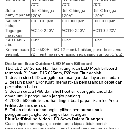
70℃
70℃
70℃
Suhu
-55℃ hingga
-55℃ hingga
-55℃ hingga
penyimpanan
120℃
120℃
120℃
Seumur
100.000 jam
100.000 jam
100.000 jam
hidup
Tegangan
AC110-220V
AC110-220V
AC110-220V
masukan
Kelas abu-
16bit
16bit
16bit
abu
Kemampuan
10 ~ 500Hz, 5G 12 menit/1 siklus, periode selama
seismik
72 menit.masing-masing sepanjang sumbu X, Y, Z
Deskripsi Iklan Outdoor LED Mesh Billboard
TBC LED EV Series iklan luar ruang iklan LED Mesh billboard
termasuk P12mm, P15.625mm, P20mm.Fitur adalah:
1, desain strip LED canggih, pemasangan dan layanan mudah
2, desain papan Ekor Kuat, memastikan pemasangan cepat dan
permukaan halus
3, desain cuaca IP68 dan shell heat sink canggih, andal dan
aman untuk penggunaan jangka panjang
4, 7000-8500 nits kecerahan tinggi, buat papan iklan led Anda
terlihat dari mana saja
5, Tahan air dan tahan angin, pilihan sempurna untuk
penggunaan jangka panjang di luar ruangan
Fitur
Dari
Dinding Video LED Sewa Dalam Ruangan
Casing tipis dan ringan, desain tanpa kipas, tidak berisik,
pemasangan dan perawatan cepat, pembuangan panas tinggi.