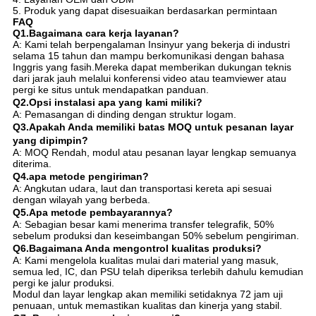
5. Produk yang dapat disesuaikan berdasarkan permintaan
FAQ
Q1.Bagaimana cara kerja layanan?
A: Kami telah berpengalaman Insinyur yang bekerja di industri
selama 15 tahun dan mampu berkomunikasi dengan bahasa
Inggris yang fasih.Mereka dapat memberikan dukungan teknis
dari jarak jauh melalui konferensi video atau teamviewer atau
pergi ke situs untuk mendapatkan panduan.
Q2.Opsi instalasi apa yang kami miliki?
A: Pemasangan di dinding dengan struktur logam.
Q3.Apakah Anda memiliki batas MOQ untuk pesanan layar
yang dipimpin?
A: MOQ Rendah, modul atau pesanan layar lengkap semuanya
diterima.
Q4.apa metode pengiriman?
A: Angkutan udara, laut dan transportasi kereta api sesuai
dengan wilayah yang berbeda.
Q5.Apa metode pembayarannya?
A: Sebagian besar kami menerima transfer telegrafik, 50%
sebelum produksi dan keseimbangan 50% sebelum pengiriman.
Q6.Bagaimana Anda mengontrol kualitas produksi?
A: Kami mengelola kualitas mulai dari material yang masuk,
semua led, IC, dan PSU telah diperiksa terlebih dahulu kemudian
pergi ke jalur produksi.
Modul dan layar lengkap akan memiliki setidaknya 72 jam uji
penuaan, untuk memastikan kualitas dan kinerja yang stabil.