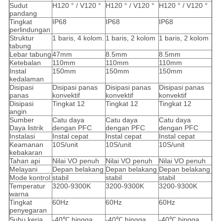
Sudut
H120 ° / V120 °
H120 ° / V120 °
H120 ° / V120 °
pandang
Tingkat
IP68
IP68
IP68
perlindungan
Struktur
1 baris, 4 kolom.
1 baris, 2 kolom
1 baris, 2 kolom
tabung
Lebar tabung
47mm
8.5mm
8.5mm
Ketebalan
110mm
110mm
110mm
Instal
150mm
150mm
150mm
kedalaman
Disipasi
Disipasi panas
Disipasi panas
Disipasi panas
panas
konvektif
konvektif
konvektif
Disipasi
Tingkat 12
Tingkat 12
Tingkat 12
angin
Sumber
Catu daya
Catu daya
Catu daya
Daya listrik
dengan PFC
dengan PFC
dengan PFC
Instalasi
Instal cepat
Instal cepat
Instal cepat
Keamanan
10S/unit
10S/unit
10S/unit
kebakaran
Tahan api
Nilai VO penuh
Nilai VO penuh
Nilai VO penuh
Melayani
Depan belakang
Depan belakang
Depan belakang
Mode kontrol
stabil
stabil
stabil
Temperatur
3200-9300K
3200-9300K
3200-9300K
warna
Tingkat
60Hz
60Hz
60Hz
penyegaran
Suhu kerja
-40℃ hingga
-40℃ hingga
-40℃ hingga