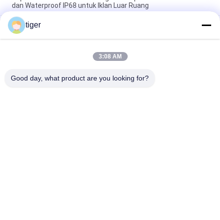
dan Waterproof IP68 untuk Iklan Luar Ruang
tiger
Tampilan Jaring LED Luar Ruangan P25-25 dengan Kecerahan
Tinggi 8000nits Tahan Air IP68 dan Desain Ringan untuk
Visibilitas Unggul
3:08 AM
LED Outdoor Mesh Display dengan 8000nits Kecerahan Tinggi
IP68 Waterproof dan Desain Ringan
Good day, what product are you looking for?
Bad Request
Semua
Tampilan LED HD
Layar LED COB
Tampilan LED Sewa 
Tampilan Iklan LED
Panggung
Tampilan LED 
Tampilan Jaring LED
Perimeter Stadion
Tampilan LED Penuh 
Tampilan LED SMD