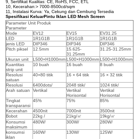
9, Sertifikat Kualitas: CE, RoHS, FCC, ETL
10, Kecerahan:> 7000-8500cd/sqm
11, Instalasi Kurva: Ya, Cekung dan Cembung Tersedia
Spesifikasi Keluar
Pintu Iklan LED Mesh Screen
Parameter Unit Produk
Parameter
Mode
EV12
EV15
EV31.25
LED
1R1G1B
1R1G1B
1R1G1B
jenis LED
DIP346
DIP346
DIP346
Pitch piksel
12.5mm
15.625-
31.25-31.25mm
31.25mm
Ukuran unit
L500×H1000mm
L500×H1000mm
L500×H1000mm
Kuantitas
10 buah
16 buah
8 buah
strip unit
Resolusi
40×80 titik
16 × 64 titik
16 × 32 titik
satuan
Resolusi
6400dots/
2048 titik/
1024 titik/
Arah satuan
Vertikal
Vertikal
Vertikal
Horisontal
Horisontal
Tingkat
45%
75%
85%
transparansi
Kecerahan
4500nit
7000nit
3500nit
Bobot
22kg /
21kg/㎡
19kg/㎡
Konsumsi
480W/
300W/
280W/
maksimum
konsumsi
160W/
130W/
125W/
iklan