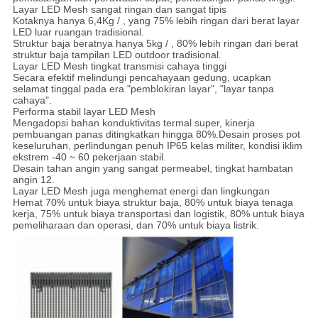
Layar LED Mesh sangat ringan dan sangat tipis
Kotaknya hanya 6,4Kg / , yang 75% lebih ringan dari berat layar
LED luar ruangan tradisional.
Struktur baja beratnya hanya 5kg / , 80% lebih ringan dari berat
struktur baja tampilan LED outdoor tradisional.
Layar LED Mesh tingkat transmisi cahaya tinggi
Secara efektif melindungi pencahayaan gedung, ucapkan
selamat tinggal pada era "pemblokiran layar", "layar tanpa
cahaya".
Performa stabil layar LED Mesh
Mengadopsi bahan konduktivitas termal super, kinerja
pembuangan panas ditingkatkan hingga 80%.Desain proses pot
keseluruhan, perlindungan penuh IP65 kelas militer, kondisi iklim
ekstrem -40 ~ 60 pekerjaan stabil.
Desain tahan angin yang sangat permeabel, tingkat hambatan
angin 12.
Layar LED Mesh juga menghemat energi dan lingkungan
Hemat 70% untuk biaya struktur baja, 80% untuk biaya tenaga
kerja, 75% untuk biaya transportasi dan logistik, 80% untuk biaya
pemeliharaan dan operasi, dan 70% untuk biaya listrik.