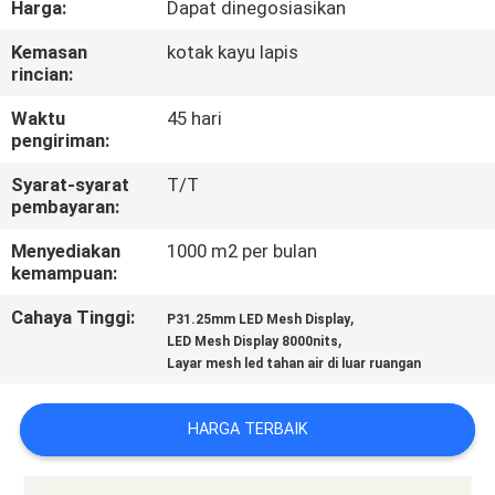
Harga:
Dapat dinegosiasikan
PABRIK
Kemasan
kotak kayu lapis
rincian:
KONTROL
KUALITAS
Waktu
45 hari
pengiriman:
Syarat-syarat
T/T
BERITA
pembayaran:
Menyediakan
1000 m2 per bulan
PETA
kemampuan:
SITUS
Cahaya Tinggi:
,
P31.25mm LED Mesh Display
,
LED Mesh Display 8000nits
Layar mesh led tahan air di luar ruangan
KEBIJAKAN
PRIBADI
HARGA TERBAIK