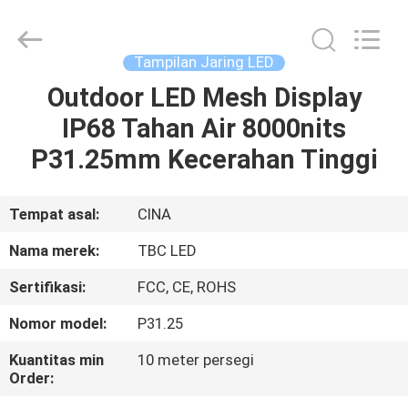
2026
Topbright
Creation
Limited.
All
Tampilan Jaring LED
Rights
Reserved.
Outdoor LED Mesh Display
RUMAH
IP68 Tahan Air 8000nits
PRODUK
P31.25mm Kecerahan Tinggi
TAMPILAN
Tempat asal:
CINA
VR
Nama merek:
TBC LED
Sertifikasi:
FCC, CE, ROHS
TENTANG
Nomor model:
P31.25
KAMI
Kuantitas min
10 meter persegi
Order:
TUR