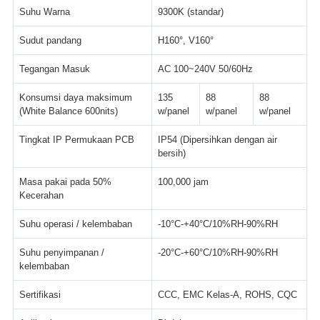
Suhu Warna
9300K (standar)
Sudut pandang
H160°, V160°
Tegangan Masuk
AC 100~240V 50/60Hz
Konsumsi daya maksimum
135
88
88
(White Balance 600nits)
w/panel
w/panel
w/panel
Tingkat IP Permukaan PCB
IP54 (Dipersihkan dengan air
bersih)
Masa pakai pada 50%
100,000 jam
Kecerahan
Suhu operasi / kelembaban
-10°C-+40°C/10%RH-90%RH
Suhu penyimpanan /
-20°C-+60°C/10%RH-90%RH
kelembaban
Sertifikasi
CCC, EMC Kelas-A, ROHS, CQC