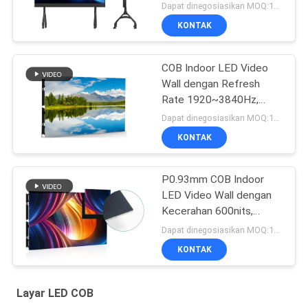
Pemutaran Gambar dan
Dapat dinegosiasikan MOQ:10 meter persegi
Video Dinamis
KONTAK
COB Indoor LED Video
Wall dengan Refresh
Rate 1920~3840Hz,
Angle Viewing 160°, dan
Dapat dinegosiasikan MOQ:10 meter persegi
Pixel Pitch 0,78mm untuk
KONTAK
High-Density Display
P0.93mm COB Indoor
LED Video Wall dengan
Kecerahan 600nits,
Tingkat Refresh 3840Hz,
Dapat dinegosiasikan MOQ:10 meter persegi
dan IP54 Washable
KONTAK
Surface
Layar LED COB