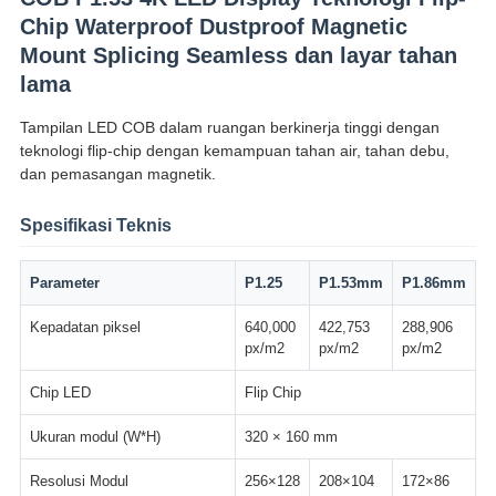
Chip Waterproof Dustproof Magnetic
Mount Splicing Seamless dan layar tahan
lama
Tampilan LED COB dalam ruangan berkinerja tinggi dengan
teknologi flip-chip dengan kemampuan tahan air, tahan debu,
dan pemasangan magnetik.
Spesifikasi Teknis
Parameter
P1.25
P1.53mm
P1.86mm
Kepadatan piksel
640,000
422,753
288,906
px/m2
px/m2
px/m2
Chip LED
Flip Chip
Ukuran modul (W*H)
320 × 160 mm
Resolusi Modul
256×128
208×104
172×86