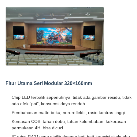
Fitur Utama Seri Modular 320×160mm
Chip LED terbalik sepenuhnya, tidak ada gambar residu, tidak
ada efek "pai", konsumsi daya rendah
Pembahasan matte beku, non-reflektif, rasio kontras tinggi
Kemasan COB, tahan debu, tahan kelembaban, kekerasan
permukaan 4H, bisa dicuci
IC drive PWM yang dipilih dengan hati-hati, transisi skala abu-