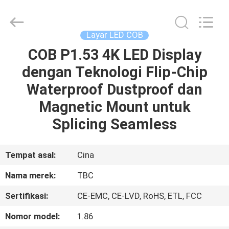
2026
Topbright
Creation
Limited.
All
Layar LED COB
Rights
Reserved.
COB P1.53 4K LED Display
RUMAH
dengan Teknologi Flip-Chip
PRODUK
Waterproof Dustproof dan
Magnetic Mount untuk
TAMPILAN
Splicing Seamless
VR
Tempat asal:
Cina
TENTANG
Nama merek:
TBC
KAMI
Sertifikasi:
CE-EMC, CE-LVD, RoHS, ETL, FCC
TUR
Nomor model:
1.86