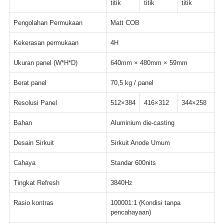
titik
titik
titik
Pengolahan Permukaan
Matt COB
Kekerasan permukaan
4H
Ukuran panel (W*H*D)
640mm × 480mm × 59mm
Berat panel
70,5 kg / panel
Resolusi Panel
512×384
416×312
344×258
Bahan
Aluminium die-casting
Desain Sirkuit
Sirkuit Anode Umum
Cahaya
Standar 600nits
Tingkat Refresh
3840Hz
Rasio kontras
100001:1 (Kondisi tanpa
pencahayaan)