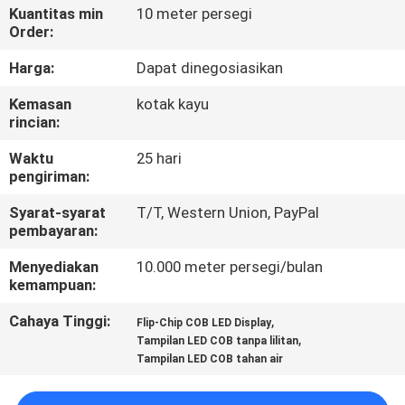
PABRIK
Kuantitas min
10 meter persegi
Order:
KONTROL
Harga:
Dapat dinegosiasikan
KUALITAS
Kemasan
kotak kayu
rincian:
BERITA
Waktu
25 hari
pengiriman:
PETA
Syarat-syarat
T/T, Western Union, PayPal
pembayaran:
SITUS
Menyediakan
10.000 meter persegi/bulan
kemampuan:
KEBIJAKAN
Cahaya Tinggi:
,
Flip-Chip COB LED Display
PRIBADI
,
Tampilan LED COB tanpa lilitan
Tampilan LED COB tahan air