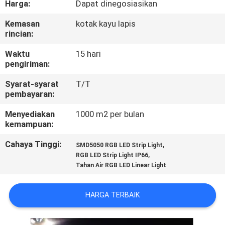
Harga:
Dapat dinegosiasikan
PABRIK
Kemasan
kotak kayu lapis
rincian:
KONTROL
KUALITAS
Waktu
15 hari
pengiriman:
Syarat-syarat
T/T
BERITA
pembayaran:
Menyediakan
1000 m2 per bulan
PETA
kemampuan:
SITUS
Cahaya Tinggi:
,
SMD5050 RGB LED Strip Light
,
RGB LED Strip Light IP66
Tahan Air RGB LED Linear Light
KEBIJAKAN
PRIBADI
HARGA TERBAIK