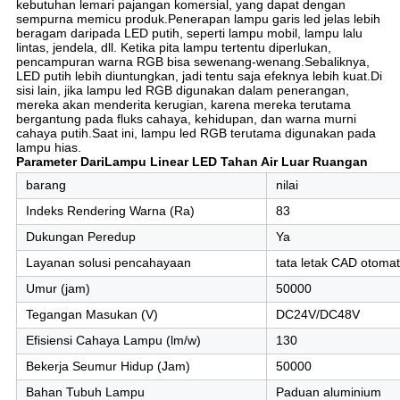
kebutuhan lemari pajangan komersial, yang dapat dengan
sempurna memicu produk.Penerapan lampu garis led jelas lebih
beragam daripada LED putih, seperti lampu mobil, lampu lalu
lintas, jendela, dll. Ketika pita lampu tertentu diperlukan,
pencampuran warna RGB bisa sewenang-wenang.Sebaliknya,
LED putih lebih diuntungkan, jadi tentu saja efeknya lebih kuat.Di
sisi lain, jika lampu led RGB digunakan dalam penerangan,
mereka akan menderita kerugian, karena mereka terutama
bergantung pada fluks cahaya, kehidupan, dan warna murni
cahaya putih.Saat ini, lampu led RGB terutama digunakan pada
lampu hias.
Parameter Dari
Lampu Linear LED Tahan Air Luar Ruangan
barang
nilai
Indeks Rendering Warna (Ra)
83
Dukungan Peredup
Ya
Layanan solusi pencahayaan
tata letak CAD otomat
Umur (jam)
50000
Tegangan Masukan (V)
DC24V/DC48V
Efisiensi Cahaya Lampu (lm/w)
130
Bekerja Seumur Hidup (Jam)
50000
Bahan Tubuh Lampu
Paduan aluminium