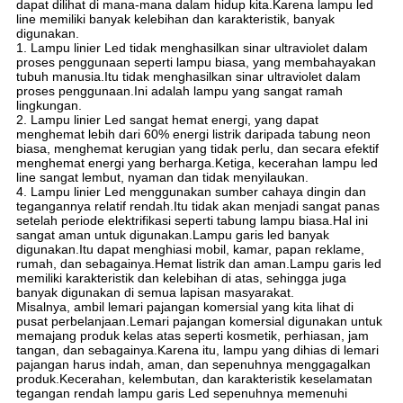
dapat dilihat di mana-mana dalam hidup kita.Karena lampu led
line memiliki banyak kelebihan dan karakteristik, banyak
digunakan.
1. Lampu linier Led tidak menghasilkan sinar ultraviolet dalam
proses penggunaan seperti lampu biasa, yang membahayakan
tubuh manusia.Itu tidak menghasilkan sinar ultraviolet dalam
proses penggunaan.Ini adalah lampu yang sangat ramah
lingkungan.
2. Lampu linier Led sangat hemat energi, yang dapat
menghemat lebih dari 60% energi listrik daripada tabung neon
biasa, menghemat kerugian yang tidak perlu, dan secara efektif
menghemat energi yang berharga.Ketiga, kecerahan lampu led
line sangat lembut, nyaman dan tidak menyilaukan.
4. Lampu linier Led menggunakan sumber cahaya dingin dan
tegangannya relatif rendah.Itu tidak akan menjadi sangat panas
setelah periode elektrifikasi seperti tabung lampu biasa.Hal ini
sangat aman untuk digunakan.Lampu garis led banyak
digunakan.Itu dapat menghiasi mobil, kamar, papan reklame,
rumah, dan sebagainya.Hemat listrik dan aman.Lampu garis led
memiliki karakteristik dan kelebihan di atas, sehingga juga
banyak digunakan di semua lapisan masyarakat.
Misalnya, ambil lemari pajangan komersial yang kita lihat di
pusat perbelanjaan.Lemari pajangan komersial digunakan untuk
memajang produk kelas atas seperti kosmetik, perhiasan, jam
tangan, dan sebagainya.Karena itu, lampu yang dihias di lemari
pajangan harus indah, aman, dan sepenuhnya menggagalkan
produk.Kecerahan, kelembutan, dan karakteristik keselamatan
tegangan rendah lampu garis Led sepenuhnya memenuhi