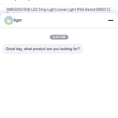
SMD5050 RGB LED Strip Light Linear Light IP66 Rated DMX512
Control
tiger
IP66 Waterproof LED Strip Light Kontrol DMX512 SMD5050
RGBW LED Linear Light
6:47 AM
Kontrol DMX512 Tahan Air RGBW LED Linear Light SMD5050 24
- 48VDC Penuh Warna
Good day, what product are you looking for?
Bad Request
Semua
Tampilan LED HD
Layar LED COB
Tampilan LED Sewa 
Tampilan Iklan LED
Panggung
Tampilan LED 
Tampilan Jaring LED
Perimeter Stadion