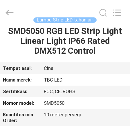
2026
Topbright
Creation
Limited.
All
Lampu Strip LED tahan air
Rights
Reserved.
SMD5050 RGB LED Strip Light
RUMAH
Linear Light IP66 Rated
PRODUK
DMX512 Control
TAMPILAN
Tempat asal:
Cina
VR
Nama merek:
TBC LED
Sertifikasi:
FCC, CE, ROHS
TENTANG
Nomor model:
SMD5050
KAMI
Kuantitas min
10 meter persegi
Order:
TUR