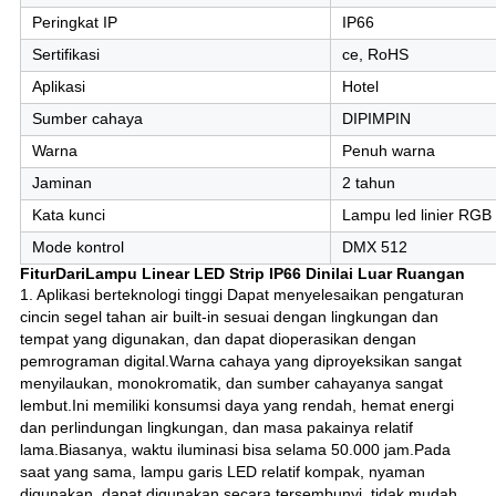
Peringkat IP
IP66
Sertifikasi
ce, RoHS
Aplikasi
Hotel
Sumber cahaya
DIPIMPIN
Warna
Penuh warna
Jaminan
2 tahun
Kata kunci
Lampu led linier RGB
Mode kontrol
DMX 512
Fitur
Dari
Lampu Linear LED Strip IP66 Dinilai Luar Ruangan
1. Aplikasi berteknologi tinggi Dapat menyelesaikan pengaturan
cincin segel tahan air built-in sesuai dengan lingkungan dan
tempat yang digunakan, dan dapat dioperasikan dengan
pemrograman digital.Warna cahaya yang diproyeksikan sangat
menyilaukan, monokromatik, dan sumber cahayanya sangat
lembut.Ini memiliki konsumsi daya yang rendah, hemat energi
dan perlindungan lingkungan, dan masa pakainya relatif
lama.Biasanya, waktu iluminasi bisa selama 50.000 jam.Pada
saat yang sama, lampu garis LED relatif kompak, nyaman
digunakan, dapat digunakan secara tersembunyi, tidak mudah