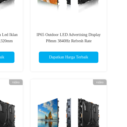
 Led Iklan
IP65 Outdoor LED Advertising Display
0x320mm
P8mm 3840Hz Refresh Rate
aik
Dapatkan Harga Terbaik
video
video