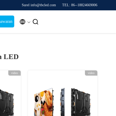
Surel info@tbcled.com
TEL: 86--18824669006


nawaran
an LED
video
video