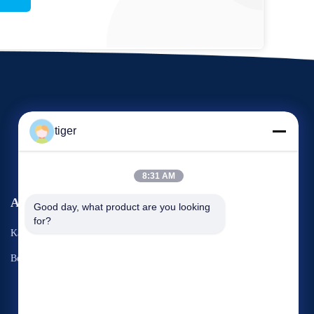
tiger
8:31 AM
Acara
Good day, what product are you looking 
Permintaan Penawaran
for?
Kasus
TEL: 86--18824669006
Berita
Fax: 86-755-8259-9893


