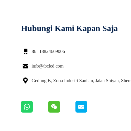
Hubungi Kami Kapan Saja

86--18824669006

info@tbcled.com

Gedung B, Zona Industri Sanlian, Jalan Shiyan, Shen