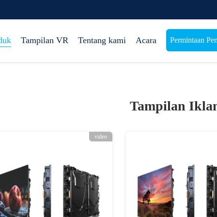
duk
Tampilan VR
Tentang kami
Acara
Permintaan Pe
Tampilan Ikl
video