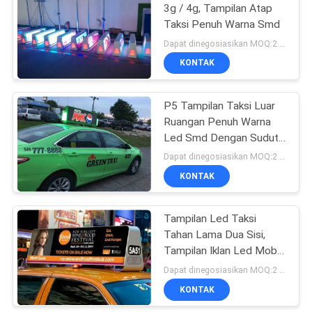
3g / 4g, Tampilan Atap
Taksi Penuh Warna Smd
34
Dapat dinegosiasikan MOQ:2 buah
Tampilan LED Penuh
KONTAK
Warna
P5 Tampilan Taksi Luar
Ruangan Penuh Warna
Led Smd Dengan Sudut
Pandang Lebar
Dapat dinegosiasikan MOQ:2 buah
KONTAK
35
Tampilan Led Taksi
Tampilan LED SMD
Tahan Lama Dua Sisi,
Tampilan Iklan Led Mobil
P5
Dapat dinegosiasikan MOQ:2 buah
KONTAK