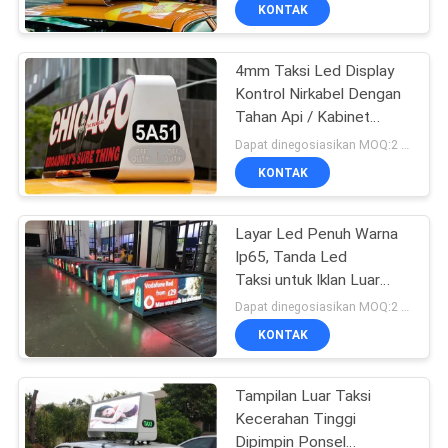
PABRIK
KONTAK
4mm Taksi Led Display
KONTROL
48
Kontrol Nirkabel Dengan
KUALITAS
Tahan Api / Kabinet
Tampilan Iklan LED
Aluminium Tahan Air
Dapat dinegosiasikan MOQ:2 buah
BERITA
KONTAK
PETA
Layar Led Penuh Warna
Ip65, Tanda Led
SITUS
Taksi untuk Iklan Luar
207
Ruang
Dapat dinegosiasikan MOQ:2 buah
KEBIJAKAN
Tampilan LED Sewa
KONTAK
PRIBADI
Panggung
Tampilan Luar Taksi
Kecerahan Tinggi
Dipimpin Ponsel