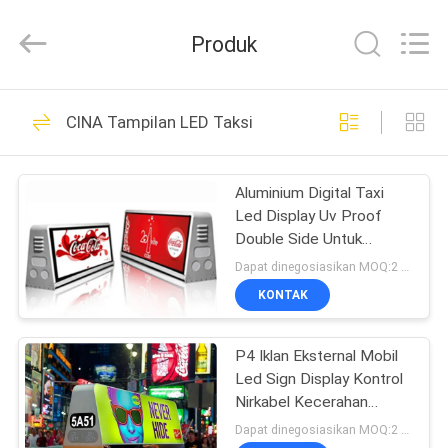
2026
Topbright
Creation
Produk
Limited.
All
Rights
Reserved.
RUMAH
175
CINA Tampilan LED Taksi
Tampilan LED HD
PRODUK
Aluminium Digital Taxi
Led Display Uv Proof
TAMPILAN
Double Side Untuk
VR
Periklanan Seluler
Dapat dinegosiasikan MOQ:2 buah
KONTAK
22
TENTANG
P4 Iklan Eksternal Mobil
KAMI
Layar LED COB
Led Sign Display Kontrol
Nirkabel Kecerahan
TUR
Tinggi
Dapat dinegosiasikan MOQ:2 buah