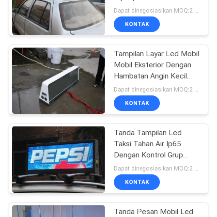
Kecerahan 6000 Nits
Dapat dinegosiasikan MOQ:2 buah
KONTAK
54
Tampilan LED
Tampilan Layar Led Mobil
Mobil Eksterior Dengan
Perimeter Stadion
Hambatan Angin Kecil
820 X 350mm
Dapat dinegosiasikan MOQ:2 buah
KONTAK
Tanda Tampilan Led
28
Taksi Tahan Air Ip65
Dengan Kontrol Grup
Tampilan Jaring LED
Nirkabel 3g / 4g
Dapat dinegosiasikan MOQ:2 buah
KONTAK
Tanda Pesan Mobil Led