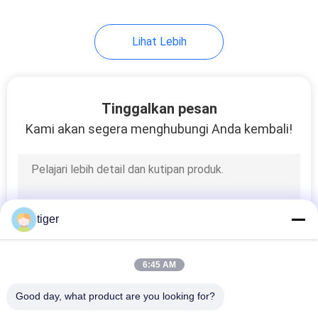
106
Lihat Lebih
Billboard LED luar
ruangan
Tinggalkan pesan
Kami akan segera menghubungi Anda kembali!
122
Dinding Video LED
tiger
Dalam Ruangan
6:45 AM
Good day, what product are you looking for?