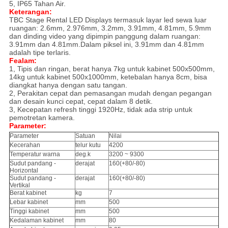
5, IP65 Tahan Air.
Keterangan:
TBC Stage Rental LED Displays termasuk layar led sewa luar
ruangan: 2.6mm, 2.976mm, 3.2mm, 3.91mm, 4.81mm, 5.9mm
dan dinding video yang dipimpin panggung dalam ruangan:
3.91mm dan 4.81mm.Dalam piksel ini, 3.91mm dan 4.81mm
adalah tipe terlaris.
F
e
alam
:
1, Tipis dan ringan,
berat hanya 7kg untuk kabinet 500x500mm,
14kg untuk kabinet 500x1000mm, ketebalan hanya 8cm,
bisa
diangkat
hanya dengan satu tangan.
2, Perakitan cepat dan pemasangan mudah dengan pegangan
dan desain kunci cepat, cepat dalam 8 detik.
3, Kecepatan refresh tinggi 1920Hz, tidak ada strip untuk
pemotretan kamera.
Parameter:
Parameter
Satuan
Nilai
Kecerahan
telur kutu
4200
Temperatur warna
deg.k
3200 ~ 9300
Sudut pandang -
derajat
160(+80/-80)
Horizontal
Sudut pandang -
derajat
160(+80/-80)
Vertikal
Berat kabinet
kg
7
Lebar kabinet
mm
500
Tinggi kabinet
mm
500
Kedalaman kabinet
mm
80