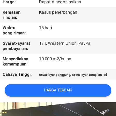
Harga:
Dapat dinegosiasikan
PABRIK
Kemasan
Kasus penerbangan
rincian:
KONTROL
KUALITAS
Waktu
15 hari
pengiriman:
Syarat-syarat
T/T, Western Union, PayPal
BERITA
pembayaran:
Menyediakan
10.000 m2/bulan
PETA
kemampuan:
SITUS
Cahaya Tinggi:
,
sewa layar panggung
sewa layar tampilan led
KEBIJAKAN
HARGA TERBAIK
PRIBADI