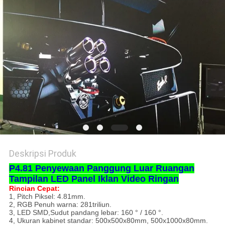
Deskripsi Produk
P4.81 Penyewaan Panggung Luar Ruangan
Tampilan LED Panel Iklan Video Ringan
Rincian Cepat:
1, Pitch Piksel: 4.81mm.
2, RGB Penuh warna: 281triliun.
3,
LED SMD,
Sudut pandang lebar: 160 ° / 160 °.
4, Ukuran kabinet standar: 500x500x80mm, 500x1000x80mm.