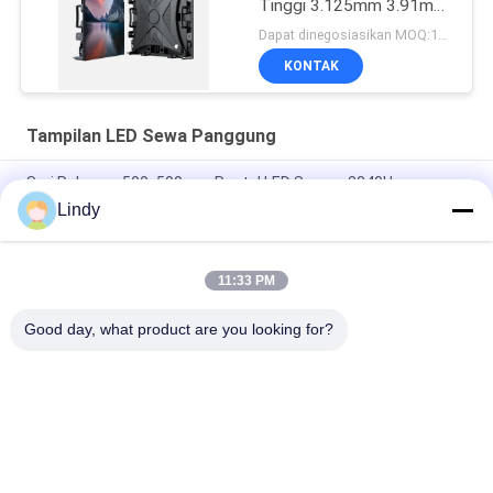
Tinggi 3.125mm 3.91mm
Pitch Piksel
Dapat dinegosiasikan MOQ:10 meter persegi
KONTAK
Tampilan LED Sewa Panggung
Seri Raksasa 500x500mm Rental LED Screen 3840Hz
Removable Power Box
Lindy
Giant Series 500x1000mm Led Stage Screen Rental P2.6
11:33 PM
Tampilan LED Penyewaan Dalam Ruangan Glory Series
500x1000mm
Good day, what product are you looking for?
Bad Request
Semua
Tampilan LED HD
Layar LED COB