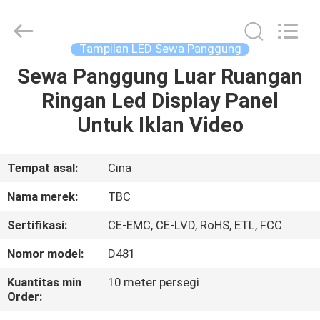
2026
Topbright
Creation
Limited.
All
Tampilan LED Sewa Panggung
Rights
Reserved.
Sewa Panggung Luar Ruangan
RUMAH
Ringan Led Display Panel
PRODUK
Untuk Iklan Video
TAMPILAN
Tempat asal:
Cina
VR
Nama merek:
TBC
Sertifikasi:
CE-EMC, CE-LVD, RoHS, ETL, FCC
TENTANG
Nomor model:
D481
KAMI
Kuantitas min
10 meter persegi
Order:
TUR