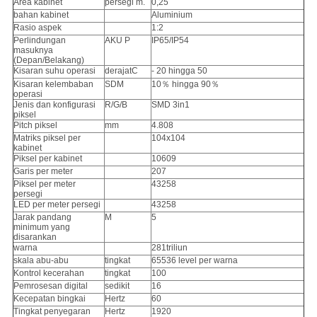
Area kabinet
persegi m.
0,25
bahan kabinet
Aluminium
Rasio aspek
1:2
Perlindungan
AKU P
IP65/IP54
masuknya
(Depan/Belakang)
Kisaran suhu operasi
derajatC
- 20 hingga 50
Kisaran kelembaban
SDM
10％ hingga 90％
operasi
Jenis dan konfigurasi
R/G/B
SMD 3in1
piksel
Pitch piksel
mm
4.808
Matriks piksel per
104x104
kabinet
Piksel per kabinet
10609
Garis per meter
207
Piksel per meter
43258
persegi
LED per meter persegi
43258
Jarak pandang
M
5
minimum yang
disarankan
warna
281triliun
skala abu-abu
tingkat
65536 level per warna
Kontrol kecerahan
tingkat
100
Pemrosesan digital
sedikit
16
Kecepatan bingkai
Hertz
60
Tingkat penyegaran
Hertz
1920