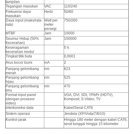
tampilan
Tegangan masukan
VAC
110/240
Frekuensi daya
Hertz
50/60
masukan
Daya input (maks/rata-
Watt per
750/260
rata)
meter
persegi
MTBF
Jam
10000
Seumur Hidup (50%
Jam
100000
Kecerahan)
Keseragaman
5％
kecerahan modul
Tingkat titik buta
0,0001
Arus bocor bumi
mA
2
Panjang gelombang
nm
623
merah
Panjang gelombang
nm
525
hijau
Panjang gelombang
nm
470
biru
Format input panel
VGA, DVI, SDI, YPbPr (HDTV),
(dengan prosesor
Komposit, S-Video, TV
video)
interkoneksi data
Kabel/Serat CAT6
Sistem operasi
Jendela (XP/Vista/7/8/10)
Kontrol jarak
Hingga 180 meter dengan kabel CAT6,
serat tunggal hingga 15 kilometer.