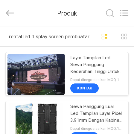
2026
Topbright
Creation
Produk
Limited.
All
Rights
Reserved.
RUMAH
rental led display screen pembuatan online
PRODUK
Layar Tampilan Led
Sewa Panggung
TAMPILAN
Kecerahan Tinggi Untuk
VR
Konser 5.95mm
Dapat dinegosiasikan MOQ:10 meter persegi
KONTAK
TENTANG
Sewa Panggung Luar
KAMI
Led Tampilan Layar Pixel
3.91mm Dengan Kabinet
TUR
Tipis 80mm
Dapat dinegosiasikan MOQ:10 meter persegi