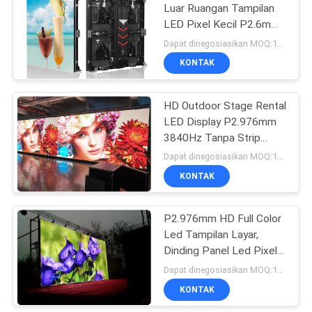
Luar Ruangan Tampilan
LED Pixel Kecil P2.6mm
Definisi Tinggi Penuh
Dapat dinegosiasikan MOQ:10 meter persegi
Warna
KONTAK
HD Outdoor Stage Rental
LED Display P2.976mm
3840Hz Tanpa Strip
SMD1515 LEDs
Dapat dinegosiasikan MOQ:10 meter persegi
KONTAK
P2.976mm HD Full Color
Led Tampilan Layar,
Dinding Panel Led Pixel
Kecil SMD1515
Dapat dinegosiasikan MOQ:10 meter persegi
KONTAK