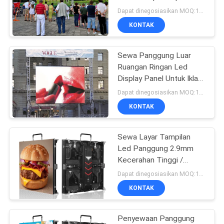
Latar Belakang Panggung
Dapat dinegosiasikan MOQ:10 meter persegi
KONTAK
Sewa Panggung Luar
Ruangan Ringan Led
Display Panel Untuk Iklan
Video
Dapat dinegosiasikan MOQ:10 meter persegi
KONTAK
Sewa Layar Tampilan
Led Panggung 2.9mm
Kecerahan Tinggi /
Kinerja Definisi Tinggi
Dapat dinegosiasikan MOQ:10 meter persegi
KONTAK
Penyewaan Panggung