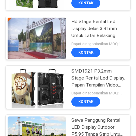
PABRIK
KONTAK
Hd Stage Rental Led
KONTROL
Display Jelas 3.91mm
KUALITAS
Untuk Latar Belakang
Panggung Luar Ruangan
Dapat dinegosiasikan MOQ:10 meter persegi
BERITA
KONTAK
PETA
SMD1921 P3.2mm
Stage Rental Led Display,
SITUS
Papan Tampilan Video
Led Penuh Warna
Dapat dinegosiasikan MOQ:10 meter persegi
3.840Hz
KEBIJAKAN
KONTAK
PRIBADI
Sewa Panggung Rental
LED Display Outdoor
P5.95 Tanpa Strip Untuk