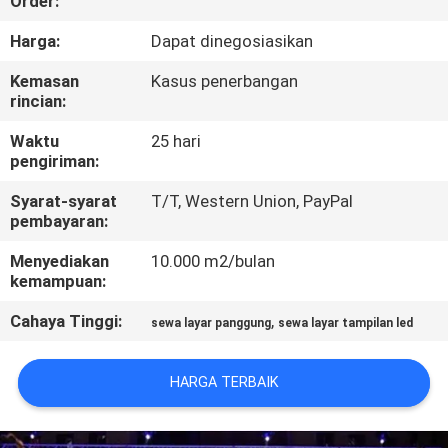
Order:
PABRIK
Harga:
Dapat dinegosiasikan
KONTROL
Kemasan
Kasus penerbangan
rincian:
KUALITAS
Waktu
25 hari
pengiriman:
BERITA
Syarat-syarat
T/T, Western Union, PayPal
pembayaran:
PETA
Menyediakan
10.000 m2/bulan
SITUS
kemampuan:
Cahaya Tinggi:
,
sewa layar panggung
sewa layar tampilan led
KEBIJAKAN
PRIBADI
HARGA TERBAIK