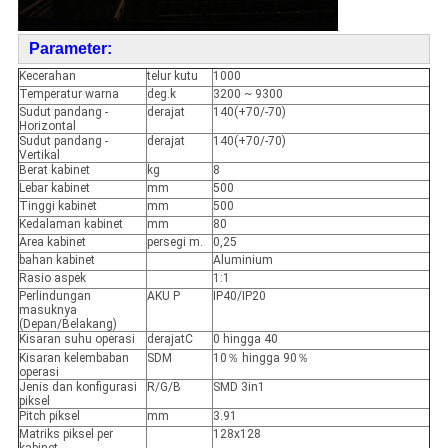
Parameter:
Kecerahan
telur kutu
1000
Temperatur warna
deg.k
3200 ~ 9300
Sudut pandang -
derajat
140(+70/-70)
Horizontal
Sudut pandang -
derajat
140(+70/-70)
Vertikal
Berat kabinet
kg
8
Lebar kabinet
mm
500
Tinggi kabinet
mm
500
Kedalaman kabinet
mm
80
Area kabinet
persegi m.
0,25
bahan kabinet
Aluminium
Rasio aspek
1:1
Perlindungan
AKU P
IP40/IP20
masuknya
(Depan/Belakang)
Kisaran suhu operasi
derajatC
0 hingga 40
Kisaran kelembaban
SDM
10％ hingga 90％
operasi
Jenis dan konfigurasi
R/G/B
SMD 3in1
piksel
Pitch piksel
mm
3.91
Matriks piksel per
128x128
kabinet