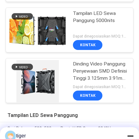
Tampilan LED Sewa
Panggung 5000nits
Dapat dinegosiasikan MOQ:10 meter persegi
KONTAK
Dinding Video Panggung
Penyewaan SMD Definisi
Tinggi 3.125mm 3.91mm
Pitch Piksel
Dapat dinegosiasikan MOQ:10 meter persegi
KONTAK
Tampilan LED Sewa Panggung
Seri Raksasa 500x500mm Rental LED Screen 3840Hz
Removable Power Box
tiger