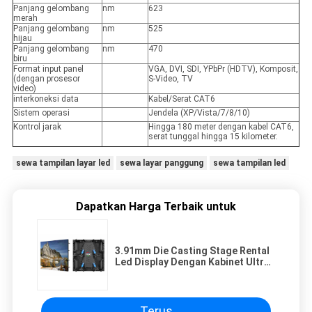
Panjang gelombang
nm
623
merah
Panjang gelombang
nm
525
hijau
Panjang gelombang
nm
470
biru
Format input panel
VGA, DVI, SDI, YPbPr (HDTV), Komposit,
(dengan prosesor
S-Video, TV
video)
interkoneksi data
Kabel/Serat CAT6
Sistem operasi
Jendela (XP/Vista/7/8/10)
Kontrol jarak
Hingga 180 meter dengan kabel CAT6,
serat tunggal hingga 15 kilometer.
sewa tampilan layar led
sewa layar panggung
sewa tampilan led
Dapatkan Harga Terbaik untuk
3.91mm Die Casting Stage Rental
Led Display Dengan Kabinet Ultra
Tipis 500 X 500 X 80mm
Terus