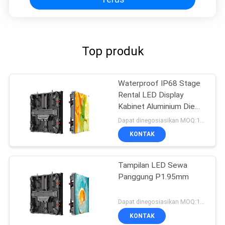
Top produk
Waterproof IP68 Stage
Rental LED Display
Kabinet Aluminium Die
Cast
Dapat dinegosiasikan MOQ:10 meter persegi
KONTAK
Tampilan LED Sewa
Panggung P1.95mm
Dapat dinegosiasikan MOQ:10 meter persegi
KONTAK