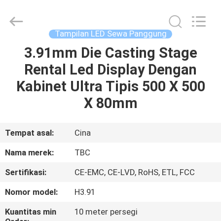
2026
Topbright
Creation
Limited.
All
Tampilan LED Sewa Panggung
Rights
Reserved.
3.91mm Die Casting Stage
RUMAH
Rental Led Display Dengan
PRODUK
Kabinet Ultra Tipis 500 X 500
X 80mm
TAMPILAN
VR
Tempat asal:
Cina
Nama merek:
TBC
TENTANG
Sertifikasi:
CE-EMC, CE-LVD, RoHS, ETL, FCC
KAMI
Nomor model:
H3.91
TUR
Kuantitas min
10 meter persegi