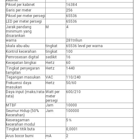
Piksel per kabinet
16384
Garis per meter
256
Piksel per meter persegi
65536
LED per meter persegi
65536
Jarak pandang
M
4
minimum yang
disarankan
warna
281triliun
skala abu-abu
tingkat
65536 level per warna
Kontrol kecerahan
tingkat
100
Pemrosesan digital
sedikit
16
Kecepatan bingkai
Hertz
60
Tingkat penyegaran
Hertz
1440
tampilan
Tegangan masukan
VAC
110/240
Frekuensi daya
Hertz
50/60
masukan
Daya input (maks/rata-
Watt per
600/210
rata)
meter
persegi
MTBF
Jam
10000
Seumur Hidup (50%
Jam
100000
Kecerahan)
Keseragaman
5％
kecerahan modul
Tingkat titik buta
0,0001
Arus bocor bumi
mA
2