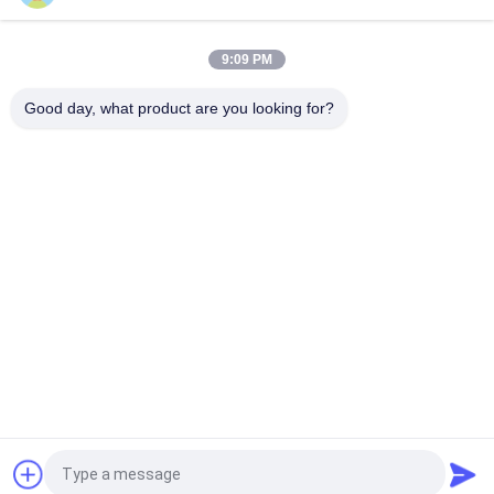
Giant Series 500x1000mm Led Stage Screen Rental P2.6
9:09 PM
Tampilan LED Penyewaan Dalam Ruangan Glory Series
500x1000mm
Good day, what product are you looking for?
Bad Request
Semua
Tampilan LED HD
Layar LED COB
Tampilan LED Sewa 
Tampilan Iklan LED
Panggung
Tampilan LED 
Tampilan Jaring LED
Perimeter Stadion
Tampilan LED Penuh 
Tampilan LED SMD
Warna
Quote request suatu