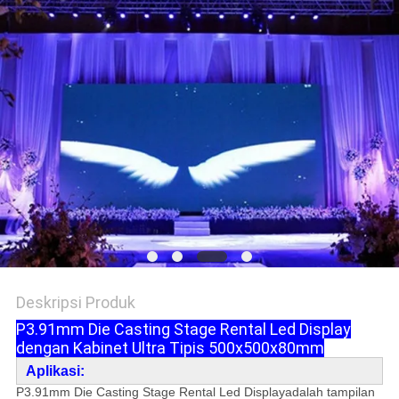
Deskripsi Produk
P3.91mm Die Casting Stage Rental Led Display
dengan Kabinet Ultra Tipis 500x500x80mm
Aplikasi:
P3.91mm Die Casting Stage Rental Led Display
adalah tampilan