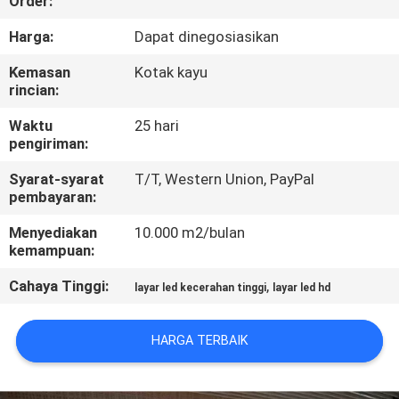
Order:
PABRIK
Harga:
Dapat dinegosiasikan
KONTROL
Kemasan
Kotak kayu
rincian:
KUALITAS
Waktu
25 hari
pengiriman:
BERITA
Syarat-syarat
T/T, Western Union, PayPal
pembayaran:
PETA
Menyediakan
10.000 m2/bulan
SITUS
kemampuan:
Cahaya Tinggi:
,
layar led kecerahan tinggi
layar led hd
KEBIJAKAN
PRIBADI
HARGA TERBAIK