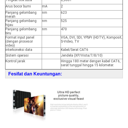
Tingkat titik buta
0,0001
Arus bocor bumi
mA
2
Panjang gelombang
nm
623
merah
Panjang gelombang
nm
525
hijau
Panjang gelombang
nm
470
biru
Format input panel
VGA, DVI, SDI, YPbPr (HDTV), Komposit,
(dengan prosesor
S-Video, TV
video)
interkoneksi data
Kabel/Serat CAT6
Sistem operasi
Jendela (XP/Vista/7/8/10)
Kontrol jarak
Hingga 180 meter dengan kabel CAT6,
serat tunggal hingga 15 kilometer.
F
e
sifat dan Keuntungan: