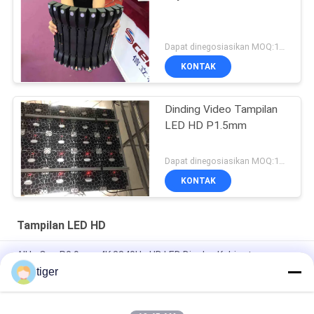
Dapat dinegosiasikan MOQ:10 meter persegi
KONTAK
Dinding Video Tampilan
LED HD P1.5mm
Dapat dinegosiasikan MOQ:10 meter persegi
KONTAK
Tampilan LED HD
All In One P0.9mm 4K 3840Hz HD LED Display Kabinet
600x337.5mm
tiger
Indoor P0.9mm Fine Pixel Pitch LED Display Panel LED Layanan
Depan