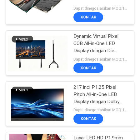
Dapat dinegosiasikan MOQ:10 meter persegi
KONTAK
Dynamic Virtual Pixel
COB All-in-One LED
Display dengan Die
Casting Aluminium
Dapat dinegosiasikan MOQ:10 meter persegi
Cabinet dan 3840Hz
KONTAK
Refresh Rate untuk
Pendidikan
217 inci P1.25 Pixel
Pitch All-in-One LED
Display dengan Dolby
Audio untuk Konferensi
Dapat dinegosiasikan MOQ:1 buah
Cerdas
KONTAK
Layar LED HD P1.9mm