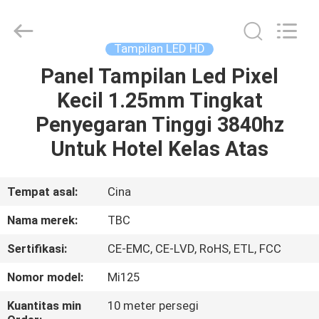
2026
Topbright
Creation
Limited.
All
Tampilan LED HD
Rights
Reserved.
Panel Tampilan Led Pixel
RUMAH
Kecil 1.25mm Tingkat
PRODUK
Penyegaran Tinggi 3840hz
Untuk Hotel Kelas Atas
TAMPILAN
VR
Tempat asal:
Cina
Nama merek:
TBC
TENTANG
Sertifikasi:
CE-EMC, CE-LVD, RoHS, ETL, FCC
KAMI
Nomor model:
Mi125
TUR
Kuantitas min
10 meter persegi