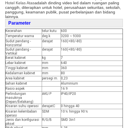
Hotel Kelas Atas
adalah dinding video led dalam ruangan paling
canggih, diterapkan untuk hotel, perusahaan sekuritas, sekolah,
panggung, keamanan publik, pusat perbelanjaan dan bidang
lainnya.
Parameter
Kecerahan
telur kutu
600
Temperatur warna
deg.k
3200 ~ 9300
Sudut pandang -
derajat
160(+80/-80)
Horizontal
Sudut pandang -
derajat
160(+80/-80)
Vertikal
Berat kabinet
kg
7
Lebar kabinet
mm
640
Tinggi kabinet
mm
360
Kedalaman kabinet
mm
80
Area kabinet
persegi m.
0,23
bahan kabinet
Aluminium
Rasio aspek
16:9
Perlindungan
AKU P
IP40/IP20
masuknya
(Depan/Belakang)
Kisaran suhu operasi
derajatC
0 hingga 40
Kisaran kelembaban
SDM
10％ hingga 90％
operasi
Jenis dan konfigurasi
R/G/B
SMD 3in1
piksel