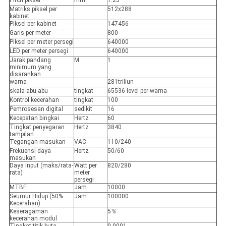
Pitch piksel
mm
1.25
Matriks piksel per
512x288
kabinet
Piksel per kabinet
147456
Garis per meter
800
Piksel per meter persegi
640000
LED per meter persegi
640000
Jarak pandang
M
1
minimum yang
disarankan
warna
281triliun
skala abu-abu
tingkat
65536 level per warna
Kontrol kecerahan
tingkat
100
Pemrosesan digital
sedikit
16
Kecepatan bingkai
Hertz
60
Tingkat penyegaran
Hertz
3840
tampilan
Tegangan masukan
VAC
110/240
Frekuensi daya
Hertz
50/60
masukan
Daya input (maks/rata-
Watt per
820/280
rata)
meter
persegi
MTBF
Jam
10000
Seumur Hidup (50%
Jam
100000
Kecerahan)
Keseragaman
5％
kecerahan modul