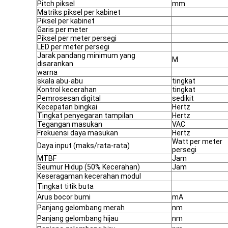
Pitch piksel
mm
Matriks piksel per kabinet
Piksel per kabinet
Garis per meter
Piksel per meter persegi
LED per meter persegi
Jarak pandang minimum yang
M
disarankan
warna
skala abu-abu
tingkat
Kontrol kecerahan
tingkat
Pemrosesan digital
sedikit
Kecepatan bingkai
Hertz
Tingkat penyegaran tampilan
Hertz
Tegangan masukan
VAC
Frekuensi daya masukan
Hertz
Watt per meter
Daya input (maks/rata-rata)
persegi
MTBF
Jam
Seumur Hidup (50% Kecerahan)
Jam
Keseragaman kecerahan modul
Tingkat titik buta
Arus bocor bumi
mA
Panjang gelombang merah
nm
Panjang gelombang hijau
nm