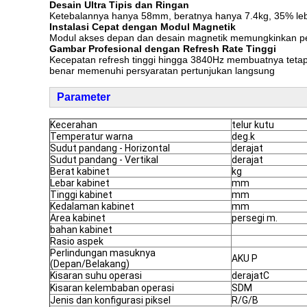
Desain Ultra Tipis dan Ringan
Ketebalannya hanya 58mm, beratnya hanya 7.4kg, 35% lebi
Instalasi Cepat dengan Modul Magnetik
Modul akses depan dan desain magnetik memungkinkan pe
Gambar Profesional dengan Refresh Rate Tinggi
Kecepatan refresh tinggi hingga 3840Hz membuatnya tetap b
benar memenuhi persyaratan pertunjukan langsung
Parameter
Kecerahan
telur kutu
Temperatur warna
deg.k
Sudut pandang - Horizontal
derajat
Sudut pandang - Vertikal
derajat
Berat kabinet
kg
Lebar kabinet
mm
Tinggi kabinet
mm
Kedalaman kabinet
mm
Area kabinet
persegi m.
bahan kabinet
Rasio aspek
Perlindungan masuknya
AKU P
(Depan/Belakang)
Kisaran suhu operasi
derajatC
Kisaran kelembaban operasi
SDM
Jenis dan konfigurasi piksel
R/G/B