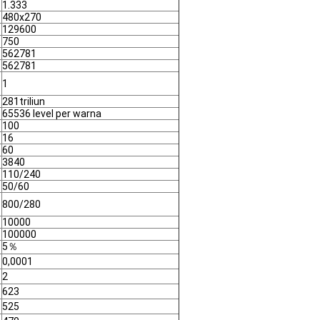
1.333
480x270
129600
750
562781
562781
1
281triliun
65536 level per warna
100
16
60
3840
110/240
50/60
800/280
10000
100000
5％
0,0001
2
623
525