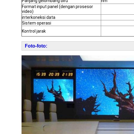
Panjang gelombang biru
nm
Format input panel (dengan prosesor
video)
interkoneksi data
Sistem operasi
Kontrol jarak
Foto-foto: