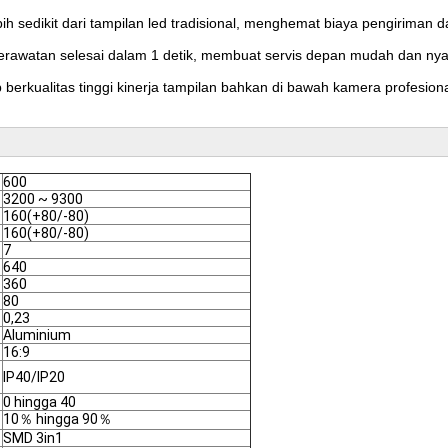
h sedikit dari tampilan led tradisional, menghemat biaya pengiriman
rawatan selesai dalam 1 detik, membuat servis depan mudah dan n
erkualitas tinggi kinerja tampilan bahkan di bawah kamera profesional
600
3200 ~ 9300
160(+80/-80)
160(+80/-80)
7
640
360
80
0,23
Aluminium
16:9
IP40/IP20
0 hingga 40
10％ hingga 90％
SMD 3in1