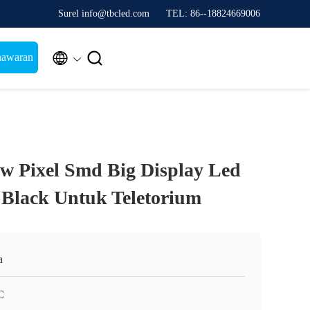
Surel info@tbcled.com
TEL: 86--18824669006


nawaran
w Pixel Smd Big Display Led
 Black Untuk Teletorium
a
C