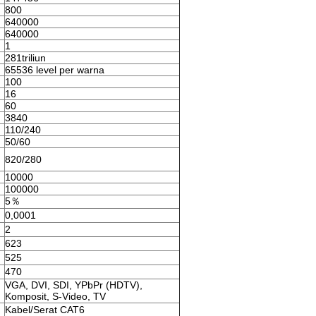
800
640000
640000
1
281triliun
65536 level per warna
100
16
60
3840
110/240
50/60
820/280
10000
100000
5％
0,0001
2
623
525
470
VGA, DVI, SDI, YPbPr (HDTV),
Komposit, S-Video, TV
Kabel/Serat CAT6