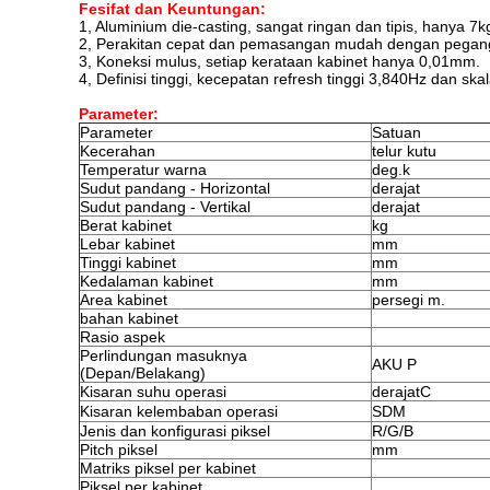
F
e
sifat dan Keuntungan
:
1, Aluminium die-casting, sangat ringan dan tipis, hanya 
2, Perakitan cepat dan pemasangan mudah dengan pegang
3, Koneksi mulus, setiap kerataan kabinet hanya 0,01mm.
4, Definisi tinggi, kecepatan refresh tinggi 3,840Hz dan 
Parameter:
Parameter
Satuan
Kecerahan
telur kutu
Temperatur warna
deg.k
Sudut pandang - Horizontal
derajat
Sudut pandang - Vertikal
derajat
Berat kabinet
kg
Lebar kabinet
mm
Tinggi kabinet
mm
Kedalaman kabinet
mm
Area kabinet
persegi m.
bahan kabinet
Rasio aspek
Perlindungan masuknya
AKU P
(Depan/Belakang)
Kisaran suhu operasi
derajatC
Kisaran kelembaban operasi
SDM
Jenis dan konfigurasi piksel
R/G/B
Pitch piksel
mm
Matriks piksel per kabinet
Piksel per kabinet