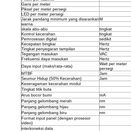
Garis per meter
Piksel per meter persegi
LED per meter persegi
Jarak pandang minimum yang disarankan
M
warna
skala abu-abu
tingkat
Kontrol kecerahan
tingkat
Pemrosesan digital
sedikit
Kecepatan bingkai
Hertz
Tingkat penyegaran tampilan
Hertz
Tegangan masukan
VAC
Frekuensi daya masukan
Hertz
Watt per meter
Daya input (maks/rata-rata)
persegi
MTBF
Jam
Seumur Hidup (50% Kecerahan)
Jam
Keseragaman kecerahan modul
Tingkat titik buta
Arus bocor bumi
mA
Panjang gelombang merah
nm
Panjang gelombang hijau
nm
Panjang gelombang biru
nm
Format input panel (dengan prosesor
video)
interkoneksi data