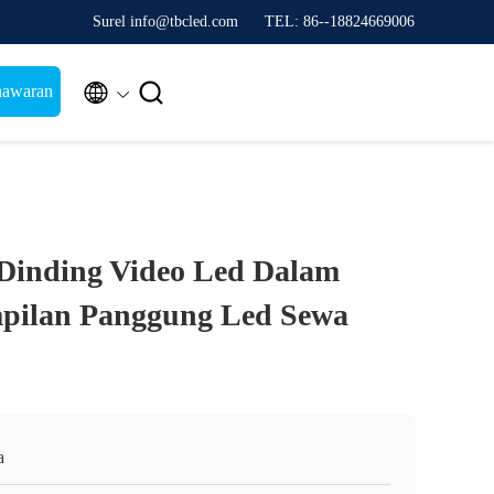
Surel info@tbcled.com
TEL: 86--18824669006


nawaran
 Dinding Video Led Dalam
pilan Panggung Led Sewa
a