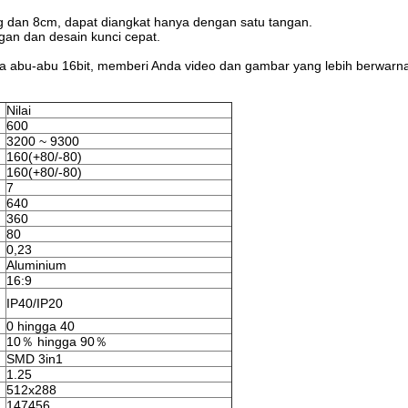
7kg dan 8cm, dapat diangkat hanya dengan satu tangan.
an dan desain kunci cepat.
skala abu-abu 16bit, memberi Anda video dan gambar yang lebih berwarn
Nilai
600
3200 ~ 9300
160(+80/-80)
160(+80/-80)
7
640
360
80
0,23
Aluminium
16:9
IP40/IP20
0 hingga 40
10％ hingga 90％
SMD 3in1
1.25
512x288
147456