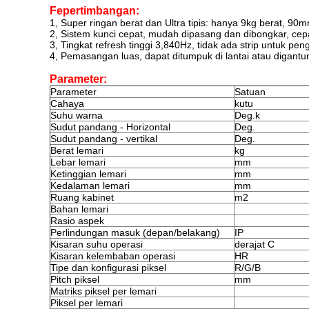
F
e
pertimbangan
:
1, Super ringan berat dan Ultra tipis: hanya 9kg berat, 90
2, Sistem kunci cepat, mudah dipasang dan dibongkar, cepa
3, Tingkat refresh tinggi 3,840Hz, tidak ada strip untuk 
4, Pemasangan luas, dapat ditumpuk di lantai atau digantu
Parameter:
Parameter
Satuan
Cahaya
kutu
Suhu warna
Deg.k
Sudut pandang - Horizontal
Deg.
Sudut pandang - vertikal
Deg.
Berat lemari
kg
Lebar lemari
mm
Ketinggian lemari
mm
Kedalaman lemari
mm
Ruang kabinet
m2
Bahan lemari
Rasio aspek
Perlindungan masuk (depan/belakang)
IP
Kisaran suhu operasi
derajat C
Kisaran kelembaban operasi
HR
Tipe dan konfigurasi piksel
R/G/B
Pitch piksel
mm
Matriks piksel per lemari
Piksel per lemari