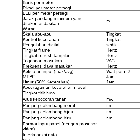
Baris per meter
Piksel per meter persegi
LED per meter persegi
Jarak pandang minimum yang
m
direkomendasikan
Warna
Skala abu-abu
Tingkat
Kontrol kecerahan
Tingkat
Pengolahan digital
sedikit
Tingkat frame
Hertz
Tingkat refresh tampilan
Hertz
Tegangan masukan
VAC
Frekuensi daya masukan
Hertz
Kekuatan input (max/avg)
Watt per m2
MTBF
Jam
Umur (50% Kecerahan)
Jam
Keseragaman kecerahan modul
Tingkat titik buta
Arus kebocoran tanah
mA
Panjang gelombang merah
nm
Panjang gelombang hijau
nm
Panjang gelombang biru
nm
Format input panel (dengan prosesor
video)
Interkoneksi data