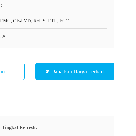
C
EMC, CE-LVD, RoHS, ETL, FCC
2-A
mi
Dapatkan Harga Terbaik
Tingkat Refresh: