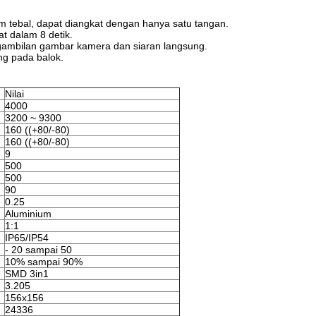
mm tebal, dapat diangkat dengan hanya satu tangan.
t dalam 8 detik.
pengambilan gambar kamera dan siaran langsung.
ng pada balok.
Nilai
4000
3200 ~ 9300
160 ((+80/-80)
160 ((+80/-80)
9
500
500
90
0.25
Aluminium
1:1
IP65/IP54
- 20 sampai 50
10% sampai 90%
SMD 3in1
3.205
156x156
24336