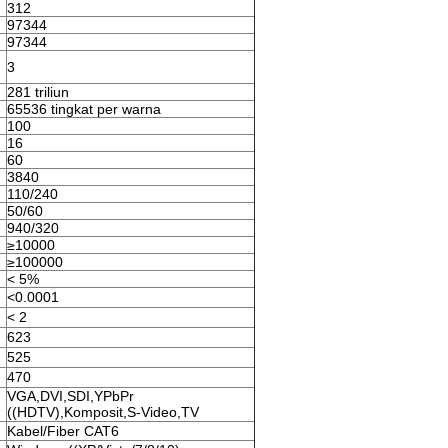
312
97344
97344
3
281 triliun
65536 tingkat per warna
100
16
60
3840
110/240
50/60
940/320
≥10000
≥100000
< 5%
<0.0001
< 2
623
525
470
VGA,DVI,SDI,YPbPr
((HDTV),Komposit,S-Video,TV
Kabel/Fiber CAT6