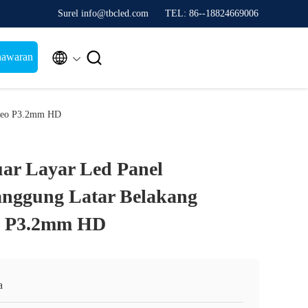
Surel info@tbcled.com
TEL: 86--18824669006


nawaran
ideo P3.2mm HD
uar Layar Led Panel
nggung Latar Belakang
o P3.2mm HD
a