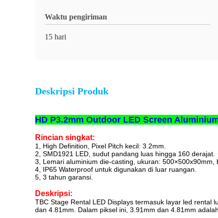
Waktu pengiriman
15 hari
Deskripsi Produk
HD P3.2mm Outdoor LED Screen Aluminium 
Rincian singkat:
1, High Definition, Pixel Pitch kecil: 3.2mm.
2, SMD1921 LED, sudut pandang luas hingga 160 derajat.
3, Lemari aluminium die-casting, ukuran: 500×500x90mm, b
4, IP65 Waterproof untuk digunakan di luar ruangan.
5, 3 tahun garansi.
Deskripsi:
TBC Stage Rental LED Displays termasuk layar led renta
dan 4.81mm. Dalam piksel ini, 3.91mm dan 4.81mm adalah j