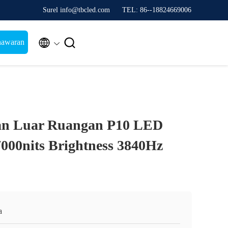
Surel info@tbcled.com
TEL: 86--18824669006


nawaran
an Luar Ruangan P10 LED
7000nits Brightness 3840Hz
a