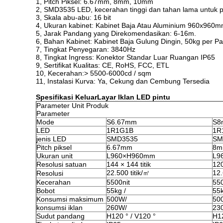
1, Pitch Piksel: 6.67mm, 8mm, 10mm
2, SMD3535 LED, kecerahan tinggi dan tahan lama untuk 
3, Skala abu-abu: 16 bit
4, Ukuran kabinet: Kabinet Baja Atau Aluminium 960x960
5, Jarak Pandang yang Direkomendasikan: 6-16m.
6, Bahan Kabinet: Kabinet Baja Gulung Dingin, 50kg per Pa
7, Tingkat Penyegaran: 3840Hz
8, Tingkat Ingress: Konektor Standar Luar Ruangan IP65
9, Sertifikat Kualitas: CE, RoHS, FCC, ETL
10, Kecerahan:> 5500-6000cd / sqm
11, Instalasi Kurva: Ya, Cekung dan Cembung Tersedia
Spesifikasi Keluar
Layar Iklan LED pintu
Parameter Unit Produk
Parameter
Mode
S6.67mm
S8
LED
1R1G1B
1R
jenis LED
SMD3535
SM
Pitch piksel
6.67mm
8
Ukuran unit
L960×H960mm
L9
Resolusi satuan
144 × 144 titik
120
22.500 titik/㎡
12.
Resolusi
Kecerahan
5500nit
550
Bobot
55kg /
55k
Konsumsi maksimum
500W/
50
konsumsi iklan
260W/
23
Sudut pandang
H120 ° / V120 °
H12