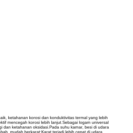
k, ketahanan korosi dan konduktivitas termal yang lebih 
if mencegah korosi lebih lanjut.Sebagai logam universal 
ggi dan ketahanan oksidasi.Pada suhu kamar, besi di udara 
ab, mudah berkarat;Karat terjadi lebih cepat di udara 