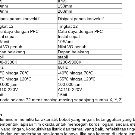
65
IP65
0mm
150mm
0mm
200mm
ipasi panas konvektif
Disipasi panas konvektif
gkat 12
Tingkat 12
tu daya dengan PFC
Catu daya dengan PFC
tal cepat
Instal cepat
/unit
10S/unit
ai VO penuh
Nilai VO penuh
pan belakang
Depan belakang
bil
stabil
00-9300K
3200-9300K
Hz
60Hz
0℃ hingga 70℃
-40℃ hingga 70℃
5℃ hingga 120℃
-55℃ hingga 120℃
0.000 jam
100.000 jam
110-220V
AC110-220V
it
16bit
periode selama 72 menit.masing-masing sepanjang sumbu X, Y, Z
n
minium memiliki karakteristik bobot yang ringan, ketangguhan yang bai
bentuk lapisan film oksida untuk mencegah korosi logam, secara efekt
 ringan, konduktivitas listrik dan termal yang baik, reflektifitas tin
in dan zat sederhana non-logam lainnya, jika ada kotoran di udara lemb