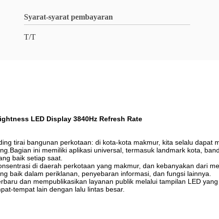
Syarat-syarat pembayaran
T/T
ghtness LED Display 3840Hz Refresh Rate
ng tirai bangunan perkotaan: di kota-kota makmur, kita selalu dapat m
.Bagian ini memiliki aplikasi universal, termasuk landmark kota, banda
g baik setiap saat.
erkonsentrasi di daerah perkotaan yang makmur, dan kebanyakan dari
 baik dalam periklanan, penyebaran informasi, dan fungsi lainnya.
terbaru dan mempublikasikan layanan publik melalui tampilan LED yang
pat-tempat lain dengan lalu lintas besar.