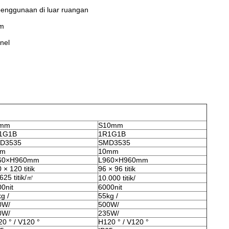
penggunaan di luar ruangan
mm
nel
mm
S10mm
1G1B
1R1G1B
D3535
SMD3535
mm
10mm
60×H960mm
L960×H960mm
 × 120 titik
96 × 96 titik
625 titik/㎡
10.000 titik/
0nit
6000nit
g /
55kg /
0W/
500W/
0W/
235W/
0 ° / V120 °
H120 ° / V120 °