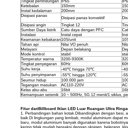
Tingkat perlindungan
IP65
IP
Ketebalan
150mm
15
Instal kedalaman
200mm
20
Disipasi panas
Disipasi panas konvektif
Dis
Disipasi angin
Tingkat 12
Tin
Sumber Daya listrik
Catu daya dengan PFC
Ca
Instalasi
Instal cepat
Ins
Keamanan kebakaran
10S/unit
10S
Tahan api
Nilai VO penuh
Nil
Melayani
Depan belakang
De
Mode kontrol
stabil
sta
Temperatur warna
3200-9300K
32
Tingkat penyegaran
60Hz
60
Suhu kerja
-40℃ hingga 70℃
-4
Suhu penyimpanan
-55℃ hingga 120℃
-5
Seumur hidup
100.000 jam
10
Tegangan masukan
AC110-220V
AC
Kelas abu-abu
16bit
16b
Kemampuan seismik
10 ~ 500Hz, 5G 12 menit/1 siklus, 
Fitur dari
Billboard Iklan LED Luar Ruangan Ultra Ringa
1. Perbandingan bahan kotak.Dibandingkan dengan besi, alu
baik.Di lingkungan yang lembab, modul aluminium dapat mem
baru, modul aluminium banyak digunakan karena bobotnya yang
kering tidak mudah bereaksi dengan oksigen, belerang, klor